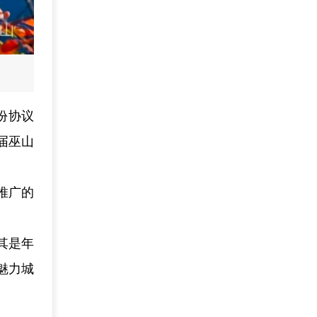
份协议
届巫山
推广的
其是年
魅力城