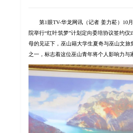
第1眼TV-华龙网讯（记者 姜力菘）1
院举行“红叶筑梦”计划定向委培协议签约
母的见证下，巫山籍大学生夏奇与巫山文旅
之一，标志着这位巫山青年将个人影响力与