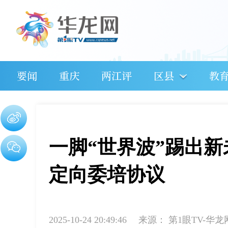
要闻
重庆
两江评
区县
教
一脚“世界波”踢出
定向委培协议
2025-10-24 20:49:46
来源：
第1眼TV-华龙