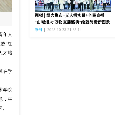
视频 | 烟火集市+无人机实景+全民直播
“山城烟火·万物直播盛典”绘就消费新图景
原创
|
2025-10-23 21:35:14
青年人
放“红
人才培
其在学
术学院
意，巫
区。