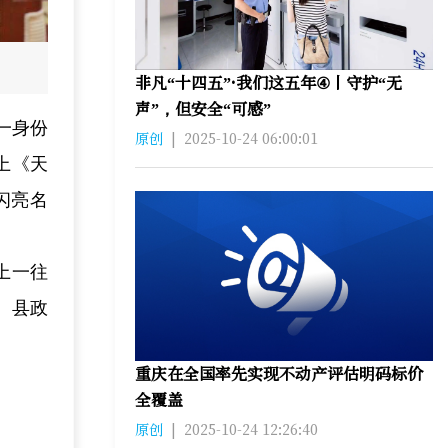
非凡“十四五”·我们这五年④丨守护“无
声”，但安全“可感”
一身份
原创
|
2025-10-24 06:00:01
上《天
闪亮名
上一往
、县政
重庆在全国率先实现不动产评估明码标价
全覆盖
原创
|
2025-10-24 12:26:40