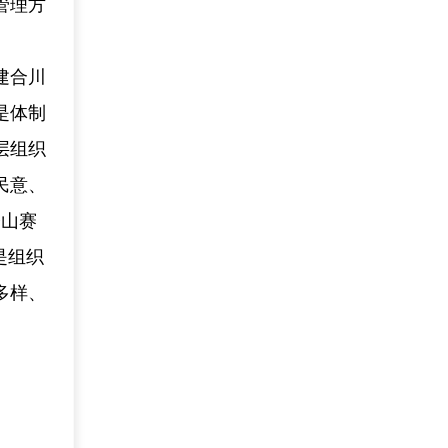
管理方
建合川
是体制
层组织
民意、
登山赛
是组织
多样、