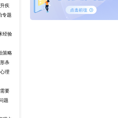
提升疾
治专题
床经验
治策略
隐形杀
、心理
否需要
问题