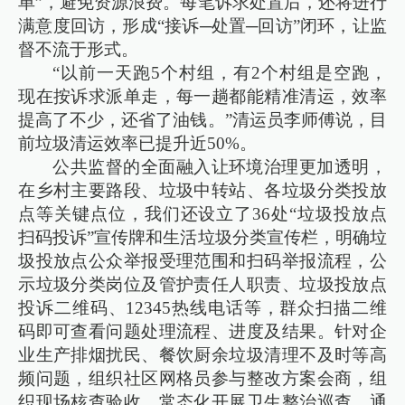
单”，避免资源浪费。每笔诉求处置后，还将进行
满意度回访，形成“接诉─处置─回访”闭环，让监
督不流于形式。
“以前一天跑5个村组，有2个村组是空跑，
现在按诉求派单走，每一趟都能精准清运，效率
提高了不少，还省了油钱。”清运员李师傅说，目
前垃圾清运效率已提升近50%。
公共监督的全面融入让环境治理更加透明，
在乡村主要路段、垃圾中转站、各垃圾分类投放
点等关键点位，我们还设立了36处“垃圾投放点
扫码投诉”宣传牌和生活垃圾分类宣传栏，明确垃
圾投放点公众举报受理范围和扫码举报流程，公
示垃圾分类岗位及管护责任人职责、垃圾投放点
投诉二维码、12345热线电话等，群众扫描二维
码即可查看问题处理流程、进度及结果。针对企
业生产排烟扰民、餐饮厨余垃圾清理不及时等高
频问题，组织社区网格员参与整改方案会商，组
织现场核查验收，常态化开展卫生整治巡查，通