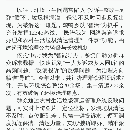
以往，环境卫生问题常陷入“投诉─整改─反
弹”循环，垃圾桶满溢、保洁不及时问题反复出
现。为破解这一难题，鸡鸣乡以“智治”为抓手，
充分发挥12345热线、“民呼我为”网络渠道诉求
办理和农村生活垃圾清运管理“一件事”功能，构
建起环境治理公共监督与长效机制。
依托“民呼我为”智能导办，系统自动分析群
众诉求数据，快速识别“一人多诉或多人同诉”的
高频问题、“反复投诉”的反弹问题，为治理方向
精准“导航”。今年以来，共计办理群众环境诉求7
件、开展环境综合整治20余场、集中清运200余
次，有效破解了环境治理痛点。
群众通过农村生活垃圾清运管理系统反映问
题，可实时上传图片、定位坐标，发现垃圾清运
不及时、点位脏乱差，只需一键提诉求，便可调
度就近保洁、清运力量，实现“接诉即办、精准派