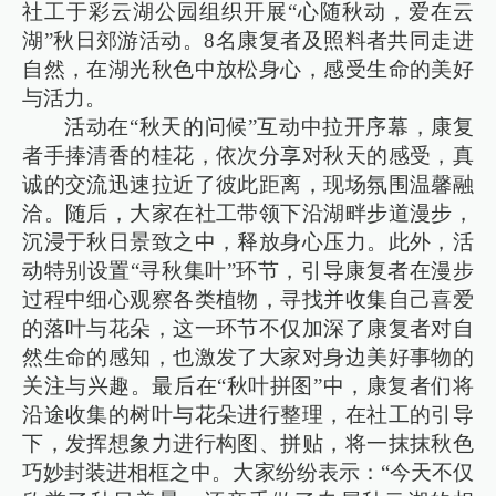
社工于彩云湖公园组织开展“心随秋动，爱在云
湖”秋日郊游活动。8名康复者及照料者共同走进
自然，在湖光秋色中放松身心，感受生命的美好
与活力。
活动在“秋天的问候”互动中拉开序幕，康复
者手捧清香的桂花，依次分享对秋天的感受，真
诚的交流迅速拉近了彼此距离，现场氛围温馨融
洽。随后，大家在社工带领下沿湖畔步道漫步，
沉浸于秋日景致之中，释放身心压力。此外，活
动特别设置“寻秋集叶”环节，引导康复者在漫步
过程中细心观察各类植物，寻找并收集自己喜爱
的落叶与花朵，这一环节不仅加深了康复者对自
然生命的感知，也激发了大家对身边美好事物的
关注与兴趣。最后在“秋叶拼图”中，康复者们将
沿途收集的树叶与花朵进行整理，在社工的引导
下，发挥想象力进行构图、拼贴，将一抹抹秋色
巧妙封装进相框之中。大家纷纷表示：“今天不仅