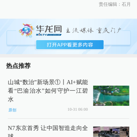
责任编辑：石月
热点推荐
山城“数治”新场景①丨AI+赋能
看“巴渝治水”如何守护一江碧
水
10-31 06:00
原创
N7东京首秀 让中国智造走向全
球