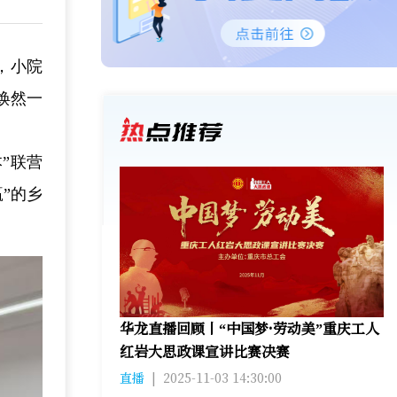
，小院
焕然一
”联营
”的乡
华龙直播回顾丨“中国梦·劳动美”重庆工人
红岩大思政课宣讲比赛决赛
直播
|
2025-11-03 14:30:00