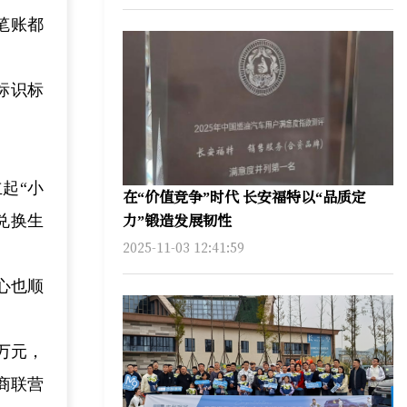
笔账都
标识标
起“小
在“价值竞争”时代 长安福特以“品质定
力”锻造发展韧性
兑换生
2025-11-03 12:41:59
心也顺
万元，
商联营