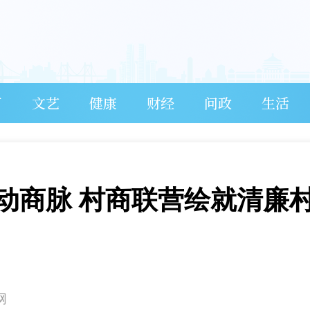
育
文艺
健康
财经
问政
生活
”动商脉 村商联营绘就清廉
网