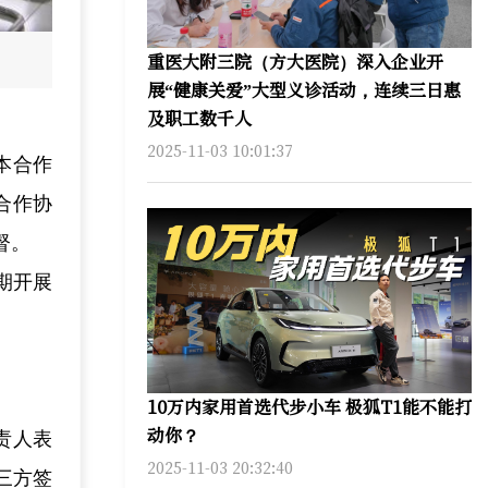
重医大附三院（方大医院）深入企业开
展“健康关爱”大型义诊活动，连续三日惠
及职工数千人
2025-11-03 10:01:37
本合作
合作协
督。
期开展
10万内家用首选代步小车 极狐T1能不能打
动你？
责人表
2025-11-03 20:32:40
三方签