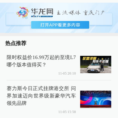
热点推荐
限时权益价16.99万起的至境L7
哪个版本值得买？
11-05 20:10
赛力斯今日正式挂牌港交所 问
界加速迈向世界级新豪华汽车
3
领先品牌
11-05 15:58