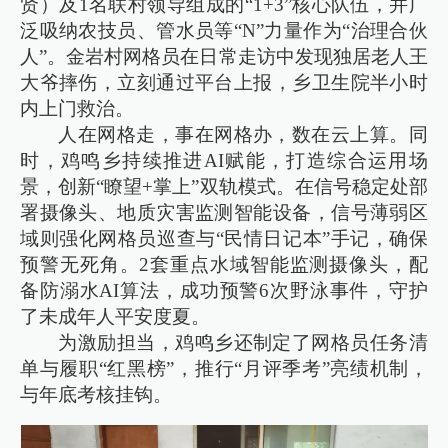
贤）及1名联村领导组成的“1+3”核心队伍，并广
泛吸纳农技员、管水员等“N”力量作为“治理合伙
人”。金岩村网格员在日常走访中发现独居老人王
大爷摔伤，立刻通过平台上报，乡卫生院半小时
内上门救治。
人在网格走，事在网格办，数在云上算。同
时，鸡鸣乡持续推进AI赋能，打造综合运用场
景，创新“瞭望+掌上”双轨模式。在信号稳定处部
署摄像头、地质灾害监测智能设备，信号薄弱区
域则强化网格员巡查与“民情日记本”手记，确保
预警无死角。2套重点水域智能监测摄像头，配
备防溺水AI算法，成功预警6次野泳事件，守护
了未成年人平安度夏。
为激励担当，鸡鸣乡还制定了网格员任务清
单与履职“红黑榜”，推行“月评季考”亮绩机制，
与年底考核挂钩。