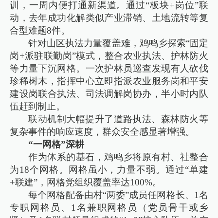
训，一周内便打通新渠道。通过“板块+岗位”联
动，去年成功化解类似产业滞销、土地流转等复
合型难题8件。
针对山区执法力量覆盖难，鸡鸣乡探索“固定
岗+派驻联勤岗”模式，整合农业执法、护林防火
等力量下沉网格。一次护林员巡查发现有人砍伐
珍稀树木，指挥中心立即指派农业服务岗和平安
建设岗联合执法、司法调解岗协办，半小时内队
伍赶到制止。
联动机制大幅提升了道路执法、森林防火等
复杂事件的响应速度，群众安全感显著增强。
“一网格”深耕
作为体系的基石，鸡鸣乡将原有村、社整合
为18个网格。网格虽小，力量不弱。通过“单建
+联建”，网格党组织覆盖率达100%。
每个网格配备由村“两委”成员任网格长、1名
专职网格员、1名兼职网格员（党员骨干或乡