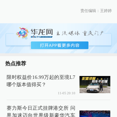
责任编辑：王婷婷
热点推荐
限时权益价16.99万起的至境L7
哪个版本值得买？
11-05 20:10
赛力斯今日正式挂牌港交所 问
界加速迈向世界级新豪华汽车
3