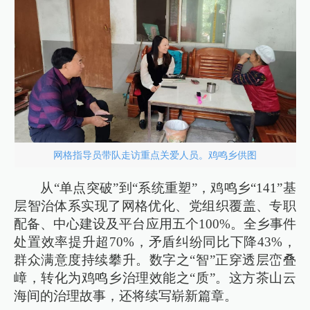
网格指导员带队走访重点关爱人员。鸡鸣乡供图
从“单点突破”到“系统重塑”，鸡鸣乡“141”基
层智治体系实现了网格优化、党组织覆盖、专职
配备、中心建设及平台应用五个100%。全乡事件
处置效率提升超70%，矛盾纠纷同比下降43%，
群众满意度持续攀升。数字之“智”正穿透层峦叠
嶂，转化为鸡鸣乡治理效能之“质”。这方茶山云
海间的治理故事，还将续写崭新篇章。