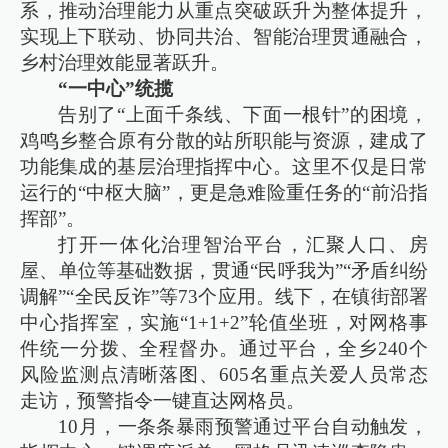
系，推动治理能力从重点突破跃升为整体提升，
实现上下联动、协同共治、智能治理贯通融合，
乡村治理效能显著跃升。
“一中心”统揽
告别了“上面千条线、下面一根针”的困境，
鸡鸣乡整合原有分散的站所职能与资源，建成了
功能集成的基层治理指挥中心。这里不仅是日常
运行的“中枢大脑”，更是急难险重任务的“前沿指
挥部”。
打开一体化治理智治平台，汇聚人口、房
屋、单位等基础数据，贯通“民呼我为”“矛盾纠纷
调解”“全民反诈”等73个应用。线下，在镇街部署
中心指挥室，实施“1+1+2”轮值坐班，对网格事
件统一分拨、全程督办。通过平台，全乡240个
风险监测点清晰落图、605名重点关爱人员常态
走访，预警指令一键直达网格员。
10月，一条条暴雨预警通过平台自动触发，