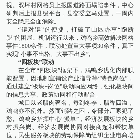
视。双坪村网格员上报国道路面塌陷事件，中心
研判后上报县级平台，县交委立马处置，一周内
安全隐患全面消除。
“键对键”的便捷，打破了山区办事“跑断
腿”的困局。机制运行以来，鸡鸣乡高效解决网格
事件1800余件，联动处置重大事项30余件，真正
实现“小事不出格、大事不出乡”。
“四板块”联动
在全市“四板块”框架下，鸡鸣乡优化内部职
能配置，因地制宜铺设产业指导等“特色岗位”，
通过建立“板块+岗位”联动响应网络，强化板块间
的信息共享、政策协同和行动配合。
城口以老腊肉著名，每到冬季，腊香四溢，
鸡鸣亦不例外。然而销路之困，令部分厂家犯了
愁。鸡鸣乡指挥中心“派单”，经济发展板块的乡
村振兴岗、经济发展岗协同对接商超和帮扶单
位，民生服务板块的劳动保障岗组织企业电商培