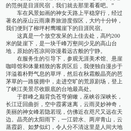
的范例是目涯民宿，我们就去那里看看吧。”
车在风景如画的神女天路上平稳穿行，经过
著名的巫山云雨康养旅游度假区，大约十分钟，
我们便到了柳坪村鹰嘴崖下的目涯民宿。
这真是一个放空发呆的上佳去处，高约200
米的陡崖下，是一块千峰万壑间少见的高山台
地，原始的苍凉间弥漫着远古般的宁静。
在服务生的引导下，参观无涯美术馆、悬崖
咖啡馆和体量精致的客房区后，我便独自漫步于
洋溢着朴野气息的草坪，然后在秋霜般晶亮的芭
茅草的一路簇拥中，走进空旷的荒原剧场，登上
了峡江美景尽收眼底的台地最高处。
于群峰之巅背负苍穹俯瞰，巫峡谷深峡长，
长江迂回曲折，空中霞雾迷离，云雨灵妙神奇，
美丽的神女峰若隐若现，仿佛近在咫尺又远在天
边。晶亮的太阳雨下，一江碧水、两岸青山，云
蒸霞蔚、如梦似幻，令人分不清这里是人间大地