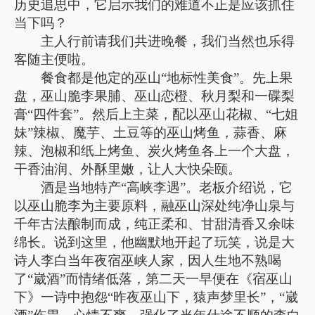
历史追思中，它启示我们的难道不正是应该抓住
当下吗？
主人行前请我们共进晚餐，我们当然也乐得
客随主便啦。
餐食都是他定的巫山“地标性美食”。先上果
盘，巫山脆李果脯、巫山恋橙、秋月梨和一碟梨
膏“四件套”。然后上主菜，配以巫山花椒、“七姐
妹”辣椒、魔芋、土豆等的巫山烤鱼，蒜香、麻
辣、泡椒和纸上烤鱼、炭火烤鱼各上一个大盘，
干香油润、外酥里嫩，让人大快朵颐。
酒是当地特产“高峡李遇”。老板介绍说，它
以巫山脆李为主要原料，融巫山深处纯净山泉与
千年古法酿制而成，纯正柔和、甘甜清香又余味
绵长。说到这里，他幽默地开起了玩笑，说是大
诗人李白当年夜宿巫峡人家，因人生地不熟喝
了“崴酒”而情绪低落，第二天一早便在《宿巫山
下》一诗中抱怨“昨夜巫山下，猿声梦里长”，“崴