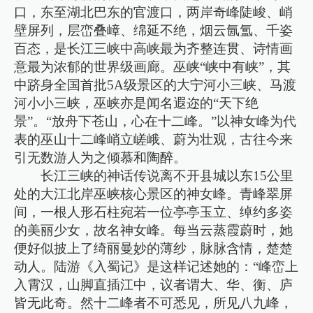
口，东至湖北巴东的官渡口，两岸奇峰陡峻、峭
壁屏列，层峦叠嶂、绵延不绝，烟云氤氲、千姿
百态，是长江三峡中高峡最为齐整连贯、诗情画
意最为浓郁的世界级画廊。巫峡“峡中有峡”，其
中跻身全国首批5A级景区的大宁河小三峡、马渡
河小小三峡，巫峡亦是闻名遐迩的“天下绝
景”。“放舟下苍山，心在十二峰。”以神女峰为代
表的巫山十二峰峭立嵯峨、蔚为壮观，古往今来
引无数游人为之倾慕和陶醉。
长江三峡的神话传说离不开县城以东15公里
处的大江北岸巫峡核心景区的神女峰。青峰翠屏
间，一根人形石柱宛若一位亭亭玉立、绰约多姿
的美丽少女，故名神女峰。每当云蒸霞蔚时，她
便好似披上了绮丽曼妙的薄纱，脉脉含情，楚楚
动人。陆游《入蜀记》是这样记述她的：“峰峦上
入霄汉，山脚直插江中，议者谓大、华、衡、庐
皆无此奇。然十二峰者不可悉见，所见八九峰，