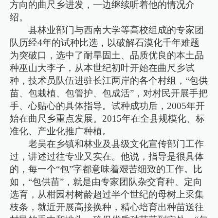
方向的曲尺乡进发，一边继续听着他的情况介
绍。
县林业部门与西南大学等高校组成的专家团
队历经4年的试种比选，以破解石漠化千年难题
为突破口，选中了耐旱固土、品质优良的本土品
种巫山大李子，从本世纪初叶开始在曲尺乡试
种，技术员队伍进驻长江两岸的各个村组，“包供
苗、包栽植、包管护、包成活”，对村民开展手把
手、心贴心的具体指导。试种成功后，2005年开
始在曲尺乡重点发展。2015年在全县规模化、标
准化、产业化推广种植。
老吴在乡镇和林业及县级文化宣传部门工作
过，讲述过往专业又实在。他说，指导是很具体
的，每一个“包”字都意味着艰苦细致的工作。比
如，“包供苗”，就是由专家团队杂交育种、定向
选育，从柑园村树龄超过半个世纪的母树上采集
枝条，就近开展高接换种，精心培育出种苗送往