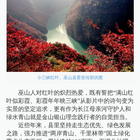
小三峡红叶。巫山县委宣传部供图
巫山人对红叶的炽烈热爱，既有誓把“满山红
叶似彩霞、彩霞年年映三峡”从影片中的诗句变为
实景的坚定追求，更有作为长江母亲河守护人和
绿水青山就是金山银山理念践行者的自觉担当。
近些年来，县里坚持走生态优先、绿色发展
之路，强力推进“两岸青山、千里林带”国土绿化