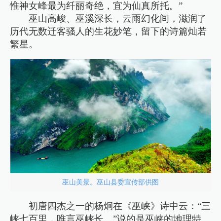
惟神女峰最为纤丽奇绝，宜为仙真所托。”
巫山高峻、巫溪深长，云雨幻化间，滋润了
历代无数迁客骚人的生花妙笔，留下的诗篇灿若
繁星。
巫山美景。巫山县委宣传部供图
初唐四杰之一的杨炯在《巫峡》诗中云：“三
峡七百里，唯言巫峡长。”说的是巫峡的地理特