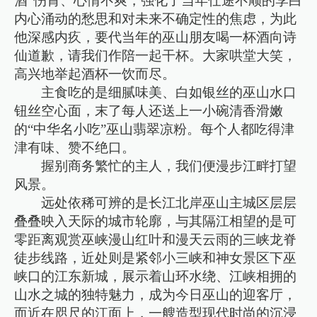
酒”伤胃、心情不爽，强化了当年仕途不顺的李白
内心涌动的愁思和对未来不确定性的焦虑，为此
他深感内疚，要代当年的巫山朋友喝一杯酒向诗
仙道歉，请我们作陪一起干杯。大家哄堂大笑，
高兴地举起酒杯一饮而尽。
主食吃的是细腻味美、白如银丝的巫山水口
钮丝空心面，末了每人还送上一小碗清香滑嫩
的“中华名小吃”巫山翡翠凉粉。每个人都吃得津
津有味、赞不绝口。
握别商务繁忙的主人，我们便漫步江畔打望
风景。
远处依稀可辨的是长江北岸巫山主城区层层
叠叠映入天际的城市轮廓，与其隔江相望的是可
零距离观赏巫峡漫山红叶和漫天云雨的三峡龙脊
徒步线路，近处则是紧邻小三峡和神女景区下巫
峡口的江东新城，展示着山环水绕、江峡相拥的
山水之城的独特魅力，成为今日巫山的迎客厅，
而近在咫尺的江面上，一艘造型现代时尚的沉浸