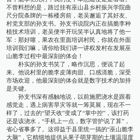
不曾料想的是，路过挂有巫山县乡村振兴学院曲
尺分院条牌的一栋楼房前，老吴邂逅了其好友、
村党支部的孙支书。孙支书说院内正在搞脆李种
植技术培训，老吴便半开玩笑半认真地将了他一
军：那好噻，果农在里面培训村民，你就在外面
培训我们嘛，请你给我们讲一讲权发村在发展巫
山脆李过程中最深刻的体会！
朴实的孙支书笑了，略作沉思，便说了起
来。他说村里的脆李皮薄肉甜、口感清脆，深受
市场欢迎，他最深刻的体会就是数字技术的加持
是关键。
孙支书深有感触地说，以前施肥浇水是跟着
感觉走，遇上病害旱灾等就一筹莫展，现在不一
样了，过去的“望天收”变成了“掌中控”，该打药
还是该浇水，“手机上一点，数字管护说了算”，
省心省事多了。这得益于县里统一搞的“巫山脆李
大脑”，它精细地提供从果子萌芽期的土壤温湿度