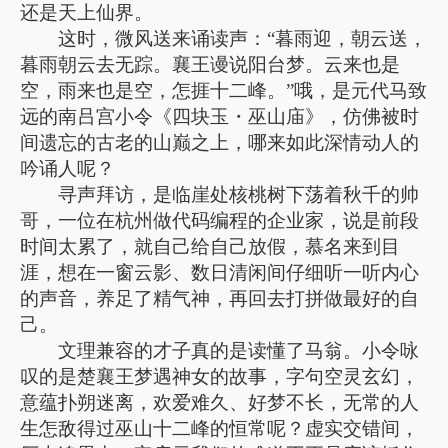
还是天上仙界。
这时，微风送来诵读声：“暮雨迎，朝云送，
暮雨朝云去无踪。襄王谩说阳台梦。云来也是
空，雨来也是空，怎捱十二峰。”哦，是元代马致
远的南吕宫小令《四块玉・巫山庙》，仿佛被时
间遗忘的古老的山巅之上，哪来如此深情动人的
吟诵人呢？
寻声拜访，是临崖处核桃树下荡着秋千的帅
哥，一位在杭州做代码编程的企业家，说是前段
时间太累了，就自己给自己放假，慕名来到目
涯，想在一窗云影、数日清闲间仔细听一听内心
的声音，养足了精气神，再回去打拼做最好的自
己。
文理兼容的才子真的是读懂了马翁。小令咏
叹的是楚襄王梦遇神女的故事，字句空灵玄幻，
意蕴扑朔迷离，欢爱难久、好梦不长，无常的人
生怎敌得过巫山十二峰的恒常呢？虚实交错间，