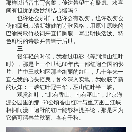
那样以谐音书写含蓄，传达希望中有疑虑、欢喜
间有担忧的微妙纠结心绪吗？
也许还会那样，也许会有改变，也许改变会
使他回归其清新雄健的诗歌风格，用原汁原味的
巴渝民歌竹枝词来直抒胸臆，写出明快活泼、特
色鲜明的诗歌并传诸于后世。
三
很年轻的时候，我看过电影《等到满山红叶
时》，那是上一个世纪80年代一部红遍全国的影
片。片中三峡地区那些绚丽的红叶，几十年来一
直在我的心头摇曳，如今深入实地，我收获了新
的认知：三峡红叶冠中华，巫山红叶半三峡。
观赏红叶，“北有香山、南有巫山”，北京海
淀公园里的那160公顷香山红叶与重庆巫山江峡
相拥间漫山遍野的红叶能够相提并论，那是因为
它俩可谓春兰秋菊、各有千秋。