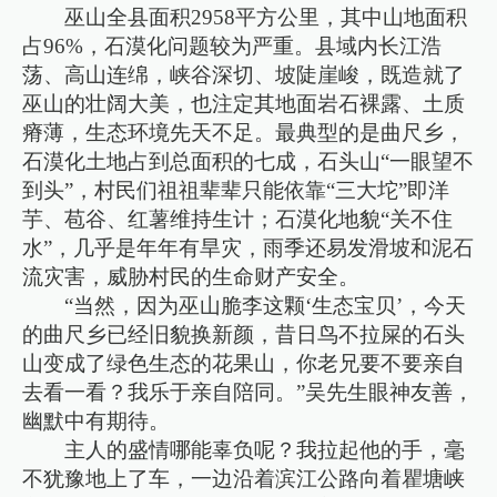
巫山全县面积2958平方公里，其中山地面积
占96%，石漠化问题较为严重。县域内长江浩
荡、高山连绵，峡谷深切、坡陡崖峻，既造就了
巫山的壮阔大美，也注定其地面岩石裸露、土质
瘠薄，生态环境先天不足。最典型的是曲尺乡，
石漠化土地占到总面积的七成，石头山“一眼望不
到头”，村民们祖祖辈辈只能依靠“三大坨”即洋
芋、苞谷、红薯维持生计；石漠化地貌“关不住
水”，几乎是年年有旱灾，雨季还易发滑坡和泥石
流灾害，威胁村民的生命财产安全。
“当然，因为巫山脆李这颗‘生态宝贝’，今天
的曲尺乡已经旧貌换新颜，昔日鸟不拉屎的石头
山变成了绿色生态的花果山，你老兄要不要亲自
去看一看？我乐于亲自陪同。”吴先生眼神友善，
幽默中有期待。
主人的盛情哪能辜负呢？我拉起他的手，毫
不犹豫地上了车，一边沿着滨江公路向着瞿塘峡