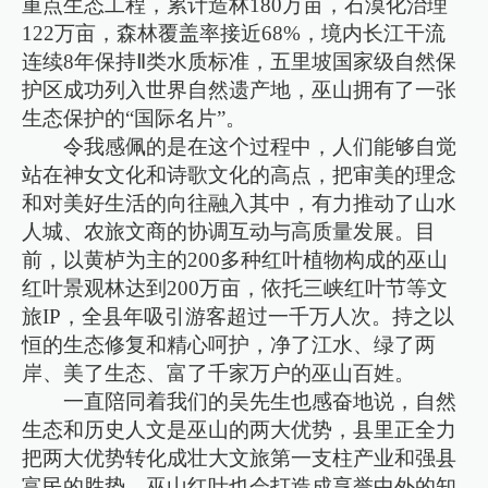
重点生态工程，累计造林180万亩，石漠化治理
122万亩，森林覆盖率接近68%，境内长江干流
连续8年保持Ⅱ类水质标准，五里坡国家级自然保
护区成功列入世界自然遗产地，巫山拥有了一张
生态保护的“国际名片”。
令我感佩的是在这个过程中，人们能够自觉
站在神女文化和诗歌文化的高点，把审美的理念
和对美好生活的向往融入其中，有力推动了山水
人城、农旅文商的协调互动与高质量发展。目
前，以黄栌为主的200多种红叶植物构成的巫山
红叶景观林达到200万亩，依托三峡红叶节等文
旅IP，全县年吸引游客超过一千万人次。持之以
恒的生态修复和精心呵护，净了江水、绿了两
岸、美了生态、富了千家万户的巫山百姓。
一直陪同着我们的吴先生也感奋地说，自然
生态和历史人文是巫山的两大优势，县里正全力
把两大优势转化成壮大文旅第一支柱产业和强县
富民的胜势，巫山红叶也会打造成享誉中外的知