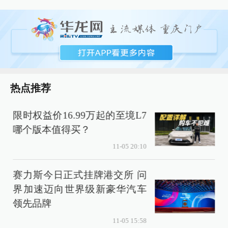
热点推荐
限时权益价16.99万起的至境L7
哪个版本值得买？
11-05 20:10
赛力斯今日正式挂牌港交所 问
界加速迈向世界级新豪华汽车
3
领先品牌
11-05 15:58