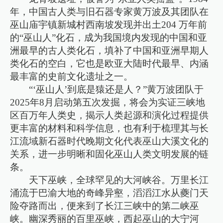
年，中国古人类与旧石器专家黄万波及其团队在
巫山庙宇镇新城村西南坡发现并出土204 万年前
的“巫山人”化石，成为我国境内发现的中国和亚
洲最早的古人类化石，填补了中国和亚洲早期人
类化石的空白，它也是欧亚大陆时代最早、内涵
最丰富的史前文化遗址之一。
“‘巫山人’到底是猿还是人？”黄万波团队于
2025年8月启动第五次发掘，将会为实证三峡地
区百万年人类史，揭示人类起源和演化过程提供
更丰富的材料和科学信息，也有利于梳理其与长
江流域新石器时代晚期文化代表巫山大溪文化的
关系，进一步明晰和固化巫山人类文明发展的链
条。
天下巫峡，全球罕见的大河峡谷。万里长江
涌流于巴渝大地的奇峰异壑，滔滔江水从夔门天
险夺路而出，便来到了长江三峡中的第二峡巫
峡。幽深秀丽的百里巫峡，西起巫山的大宁河