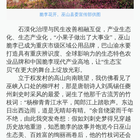
脆李花开。巫山县委宣传部供图
石漠化治理与民生改善相融互促，产业生态
化、生态产业化，“小果子做出了大事业”，巫山
脆李已成为重庆市级区域公用品牌，巴山渝水要
打造具有重庆辨识度、全球影响力的生态特色农
业品牌和中国脆李现代产业高地，让“生态宝
贝”在更大的舞台上绽放光彩。
立于权发村的高山向南眺望，我仿佛看见了
巫峡入口处的柳坪村，那是唐朝诗人刘禹锡任夔
州刺史时采风的最爱，诞生了他那千古流芳的竹
枝词：“杨柳青青江水平，闻郎江上踏歌声。东边
日出西边雨，道是无晴却有晴。”余音绕梁而千年
不绝，由此我突发奇想：假如刘刺史梦得兄穿越
历史故地重游，知悉脆李的故事并饱览今日巫山
生态美、百姓富的绚丽画卷后，他的竹枝词还会