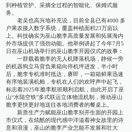
到种植管护、采摘全过程的智能化、保姆式服
务。
老吴也高兴地补充说，目前全县已有4000 多
户果农接入数字系统，覆盖种植面积23万亩以
上。科技确实为巫山脆李高质量发展和拓展海内
外市场提供了强劲动能。他举例讲起了今年7月5
日在巫山机场举行的巫山脆李开园仪式的故事：
一群载着脆李的无人机降落机场，静候一旁
的机器狗立马背负果箱向停机坪进发，半小时
后，脆李专机准时抵达，赓即，一箱箱鲜果迅速
有序地装满机舱，专机在人们的欢呼声中起飞，
标志着2025年脆李航班顺利启航，由此开启了巫
山“水陆空铁”多式联运立体物流机制，推动巫山
脆李更快更好地送往各地消费者的餐桌上。
新质生产力赋能巫山脆李别开生面的开园上
市仪式，在炫酷的现代感中洋溢着神女故里的诗
意和浪漫，巫山的脆李产业怎能不发展和壮大