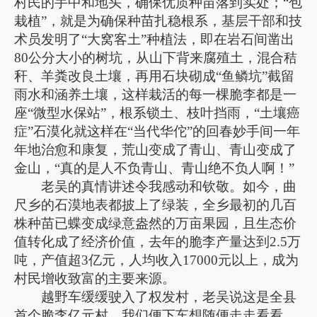
村民的手中和地头，确保优质种苗落到实处；“包
栽植”，就是为确保种苗扎稳根系，基层干部和技
术员发明了“大窝客土”种植法，即在岩石间凿出
80公分大小的树坑，从山下背来腐殖土，混合秸
秆、羊粪改良土壤，再用石块砌成“鱼鳞坑”截留
雨水和涵养土壤，这样栽活的每一棵脆李都是一
座“微型水保站”，根系锁土、枝叶挡雨，“土壤癌
症”石漠化就这样在“当代华佗”的回春妙手间一年
年地治愈和康复，荒山变成了青山、青山变成了
金山，“真的是人不负青山、青山绝不负人啊！”
老吴的真情讲述令我感动和钦敬。如今，曲
尺乡的石漠地表都披上了绿装，全乡最初的几百
株种苗已蝶变成绿意盎然的万亩果园，且生态价
值转化成了经济价值，去年的脆李产量达到2.5万
吨，产值超3亿元，人均收入17000元以上，成为
村民增收致富的主要来源。
越野车缓缓驶入了权发村，老吴说这是全县
首个脆李亿元村，我们便下车想随便走走看看。