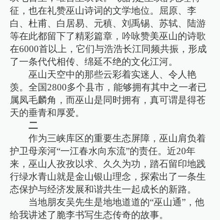
征，也在礼赞巫山诗词的文学地位。屈原、李
白、杜甫、白居易、元稹、刘禹锡、苏轼、陆游
等在此都留下了精彩篇章，吟咏赞美巫山的诗歌
在6000首以上，它们与浩浩长江同频共振，形成
了一条代代相传、绵延不绝的文化江河。
巫山天空中的那些云彩着实迷人、令人艳
羡。全国2800多个县市，能够拥有其中之一者已
属凤毛麟角，而巫山是同时拥有，真可谓是得苍
天的垂青和厚爱。
二
作为三峡库区的重要生态屏障，巫山肩负着
护卫母亲河“一江春水向东流”的责任。近20年
来，巫山人孜孜以求、久久为功，踏石留印地践
行绿水青山就是金山银山理念，探索出了一条生
态保护与经济发展和谐共生一起成长的新路。
当地朋友吴先生是地地道道的“巫山通”，他
给我讲述了脆李书写生态传奇的故事。