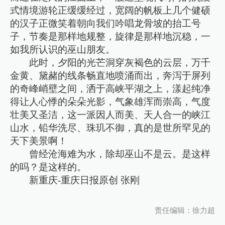
式情境游轮正缓缓经过，宽阔的帆板上几个健硕
的汉子正微笑着朝向我们吟唱龙骨坡的抬工号
子，节奏是那样地规整，旋律是那样地沉稳，一
如我所认识的巫山朋友。
此时，夕阳的光芒洞穿灰褐色的云层，万千
金黄、黛赭的线条畅直地喷涌而出，奔泻于屏列
的奇峰峭壁之间，洒于高峡平湖之上，漾起纯净
得让人心悸的朵朵光影，气象雄浑而崇高，气度
壮美又圣洁，这一派因人而美、天人合一的峡江
山水，铅华洗尽、珠玑不御，真的是世所罕见的
天下美景啊！
曾经沧海难为水，除却巫山不是云。是这样
的吗？是这样的。
新重庆-重庆日报原创 张刚
责任编辑：徐力超