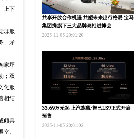
、上下
共享开放合作机遇 共塑未来出行格局 宝马
集团携旗下三大品牌亮相进博会
党群服
2025-11-05 20:01:20
务、矛
陶家坪
动；双
文化服
馆相结
33.69万元起 上汽旗舰·智己LS9正式开启
预售
成颇具
2025-11-05 20:01:02
展室、