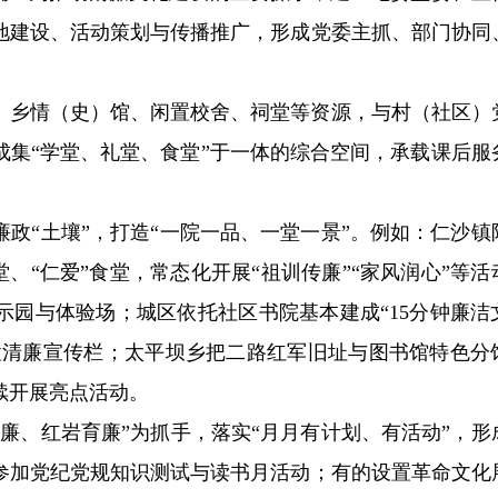
地建设、活动策划与传播推广，形成党委主抓、部门协同
、乡情（史）馆、闲置校舍、祠堂等资源，与村（社区）
成集“学堂、礼堂、食堂”于一体的综合空间，承载课后服
政“土壤”，打造“一院一品、一堂一景”。例如：仁沙镇
堂、“仁爱”食堂，常态化开展“祖训传廉”“家风润心”等活
示园与体验场；城区依托社区书院基本建成“15分钟廉洁
设置清廉宣传栏；太平坝乡把二路红军旧址与图书馆特色分
续开展亮点活动。
廉、红岩育廉”为抓手，落实“月月有计划、有活动”，形
参加党纪党规知识测试与读书月活动；有的设置革命文化