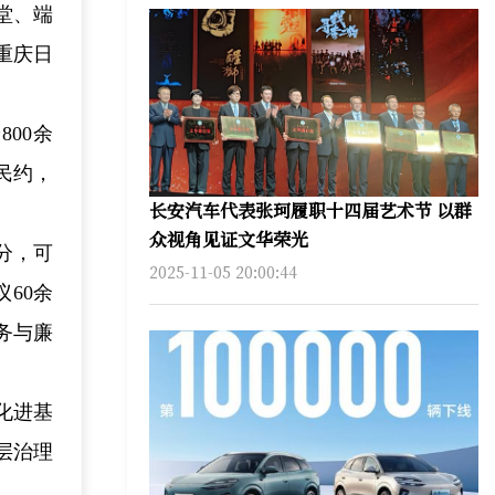
堂、端
重庆日
00余
民约，
长安汽车代表张珂履职十四届艺术节 以群
众视角见证文华荣光
分，可
2025-11-05 20:00:44
60余
务与廉
化进基
层治理