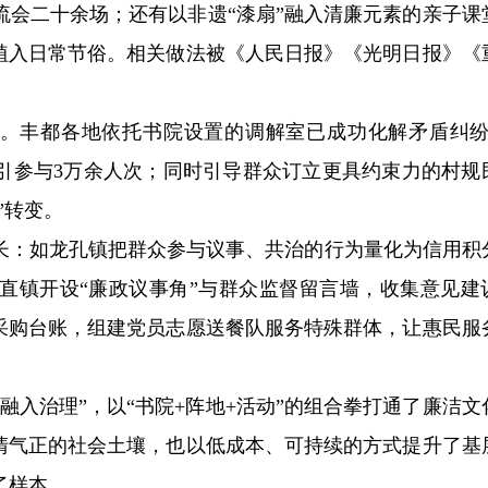
流会二十余场；还有以非遗“漆扇”融入清廉元素的亲子课
风植入日常节俗。相关做法被《人民日报》《光明日报》《
能”。丰都各地依托书院设置的调解室已成功化解矛盾纠纷8
吸引参与3万余人次；同时引导群众订立更具约束力的村规
”转变。
长：如龙孔镇把群众参与议事、共治的行为量化为信用积
直镇开设“廉政议事角”与群众监督留言墙，收集意见建议
材采购台账，组建党员志愿送餐队服务特殊群体，让惠民服
融入治理”，以“书院+阵地+活动”的组合拳打通了廉洁文
风清气正的社会土壤，也以低成本、可持续的方式提升了基
了样本。