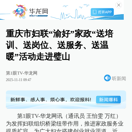
重庆市妇联“渝好”家政“送培
训、送岗位、送服务、送温
暖”活动走进璧山
第1眼TV-华龙网
听新闻
2025-11-11 09:47
第1眼TV-华龙网讯（通讯员 王怡雯 万红）
为发挥妇联组织桥梁纽带作用，推进家政服务业
提质扩容，为广大妇女搭建创业就业渠道，近