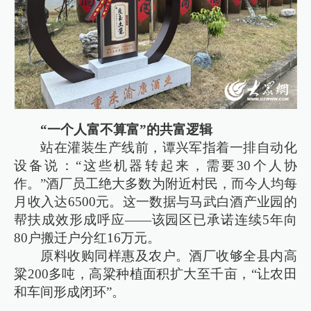
“一个人富不算富”的共富逻辑
站在灌装生产线前，谭兴军指着一排自动化
设备说：“这些机器转起来，需要30个人协
作。”酒厂员工绝大多数为附近村民，而今人均每
月收入达6500元。这一数据与马武白酒产业园的
帮扶成效形成呼应——该园区已承诺连续5年向
80户搬迁户分红16万元。
原料收购同样惠及农户。酒厂收够全县内高
粱200多吨，高粱种植面积扩大至千亩，“让农田
和车间形成闭环”。