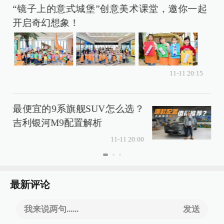
“镜子上的意式城堡”创意美术课堂，邀你一起
开启奇幻想象！
上
11-11 20:15
o
最便宜的9系旗舰SUV怎么选？
吉利银河M9配置解析
11-11 20:00
最新评论
我来说两句......
发送