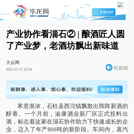
产业协作看淄石② | 酿酒匠人圆
了产业梦，老酒坊飘出新味道
大众网
听新闻
2025-11-12 13:54
寒意渐浓，石柱县西沱镇飘散出阵阵新酒的
醇香。一个月前，渝康酒业新厂区正式投料出
酒，标志着这家在淄石协作助力下快速成长的企
业，迈入了年产800吨的新阶段。车间内，蒸汽