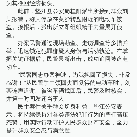
为其挽回经济损失。
此前，垫江县公安局桂阳派出所接到群众刘
某报警，称其停放在黄沙转盘附近的电动车被
盗。接报后，派出所立即组织精干力量展开侦
查。
办案民警通过现场勘查、走访调查等多措并
举，迅速锁定犯罪嫌疑人身份与活动轨迹。在掌
握关键证据后，民警果断出击，成功追回被盗电
动车。
“民警同志办案神速，为我挽回了损失，非常
感谢！”从民警手中领回失而复得的电动车时，刘
某连声道谢。被盗车辆找回后，民警及时核实，
并第一时间发还当事人。
民生案件关乎群众切身利益。垫江公安表
示，将持续保持对各类违法犯罪行为的严打高压
态势，用实际行动守护人民群众财产安全，全力
提升群众安全感与满意度。