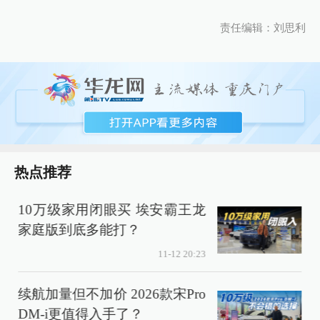
责任编辑：刘思利
热点推荐
10万级家用闭眼买 埃安霸王龙
家庭版到底多能打？
11-12 20:23
续航加量但不加价 2026款宋Pro
宏
DM-i更值得入手了？