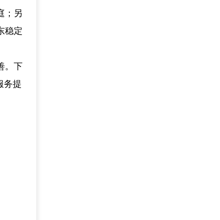
庭；另
东稳定
善。下
服务提