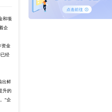
金和项
沿着企
作资金
脚已经
输出鲜
提升的
。”企