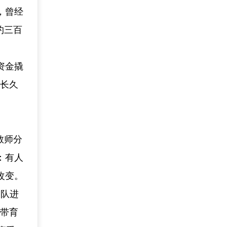
，曾经
约三百
。
资金撬
“长久
教师分
：有人
改变。
团队进
帮带育