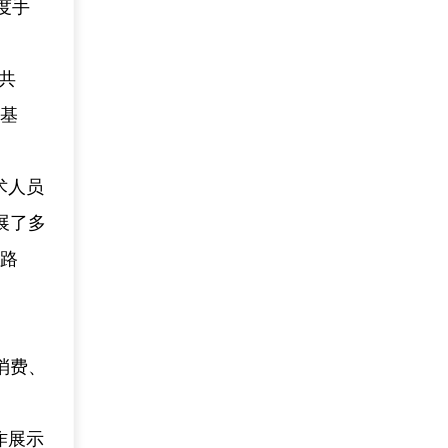
度手
共
打基
术人员
展了多
的路
消费、
作展示