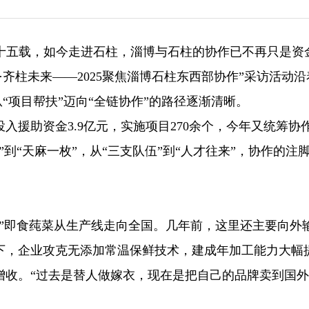
望十五载，如今走进石柱，淄博与石柱的协作已不再只是资
作·齐柱未来——2025聚焦淄博石柱东西部协作”采访活动
从“项目帮扶”迈向“全链协作”的路径逐渐清晰。
投入援助资金3.9亿元，实施项目270余个，今年又统筹协
叶”到“天麻一枚”，从“三支队伍”到“人才往来”，协作的注
丝”即食莼菜从生产线走向全国。几年前，这里还主要向外
下，企业攻克无添加常温保鲜技术，建成年加工能力大幅
收。“过去是替人做嫁衣，现在是把自己的品牌卖到国外