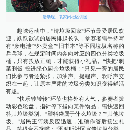
活动现。袁家岗社区供图
趣味运动中，“请垃圾回家”环节最受居民欢
迎，跃跃欲试的居民排起长队，参赛者需手持写
有“废电池”“外卖盒”“旧书本”等不同垃圾名称的
乒乓球，在规定时间内奔向对应的四色分类垃圾
桶，只有投放正确，才能获得小礼品。“快把‘剩
菜剩饭’投进绿色厨余垃圾桶！”只见一旁的居民
们比参与者还紧张，加油声、提醒声、欢呼声交
织在一起，让原本严肃的垃圾分类知识变得鲜活
有趣。
“快乐转转转”环节也格外有人气，参赛者拨
动彩色轮盘，指针停下指向某件物品，需快速回
答其垃圾类别。“塑料袋属于什么垃圾？”“其他垃
圾。”居民王阿姨反应迅速，准确作答后接过礼
品，笑得合不拢嘴：“平时听社区宣传垃圾分类，