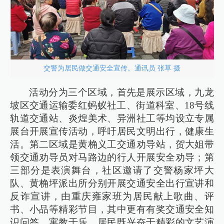
交警为居民做交通安全宣传。通讯员 张草 摄
活动分为三个区域，首先是展示区域，九龙
坡区交通运输委红蚂蚁社工、街道科室、18号线
轨道交通站、炎煌美术、异洲社工等均设立专属
展台开展宣传活动，呼吁居民文明出行，健康生
活。第二区域是黄桷义工交通劝导站，贺大姐带
领交通劝导员对马路边的行人开展安全劝导；第
三部分是表演舞台，社区邀请了交警杨家坪大
队、黄桷坪派出所分别开展交通安全出行宣讲和
反诈宣讲，由重庆雍家班为居民献上歌曲、评
书、小品等精彩节目，其中更有有奖交通安全知
识问答，寓教于乐，居民既兴奋于精彩的文艺演