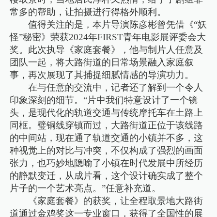
常多的帮助，让拍摄进行得格外顺利。
值得关注的是，本片导演陈彦彬曾凭借《“妖
怪”秘密》荣获2024年FIRST青年电影展评委会大
奖。此次执导《家庭套餐》，他与制片人任意及
团队一起，将大路街道的日常场景融入家庭叙
事，再次展现了其捕捉细腻情感的导演功力。
在与任意的交流中，记者还了解到一个令人
印象深刻的细节。“片中我们特意设计了一个镜
头，是现代化的轨道交通与传统摩托车在土路上
同框。璧铜线穿镇而过，大路街道正位于该线路
的中间站，现在通了轨道交通的小镇并不多，这
种视觉上的对比与冲突，不仅构成了强烈的画面
张力，也巧妙地隐喻了小镇在时代发展中所经历
的静默变迁，从成片看，这个设计确实成了整个
片子的一个艺术亮点。”任意补充道。
《家庭套餐》的获奖，让全程取景地大路街
道通过金鸡奖这一专业窗口，获得了全国性的展