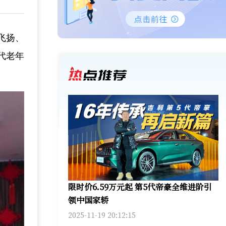
声飞扬、
代老年
限时价6.59万元起 第5代帝豪全维进阶引
领中国家轿
2025-11-19 20:12:15