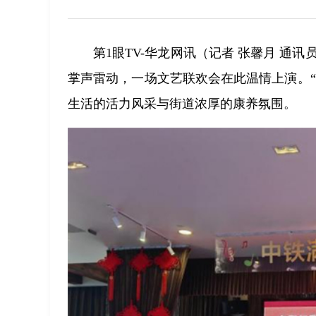
第1眼TV-华龙网讯（记者 张馨月 通
掌声雷动，一场文艺联欢会在此温情上演。
生活的活力风采与街道浓厚的康养氛围。