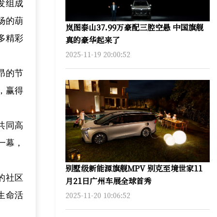
发组成
扬的葫
岚图泰山37.99万豪配三腔空悬 中国旗舰
多精彩
真的豪华起来了
2025-11-19 20:00:52
昂的节
，赢得
共同高
一幕，
别墅级新能源旗舰MPV 别克至境世家11
的社区
月21日广州车展全球首秀
生命活
2025-11-20 10:06:52