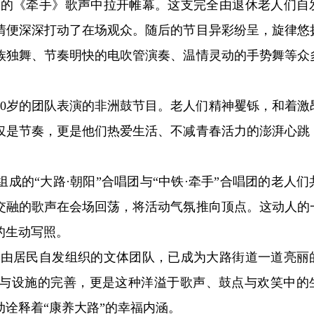
深情的《牵手》歌声中拉开帷幕。这支完全由退休老人们自
情便深深打动了在场观众。随后的节目异彩纷呈，旋律悠
族独舞、节奏明快的电吹管演奏、温情灵动的手势舞等众
。
80岁的团队表演的非洲鼓节目。老人们精神矍铄，和着激
仅是节奏，更是他们热爱生活、不减青春活力的澎湃心跳
成的“大路·朝阳”合唱团与“中铁·牵手”合唱团的老人们
交融的歌声在会场回荡，将活动气氛推向顶点。这动人的
的生动写照。
社等由居民自发组织的文体团队，已成为大路街道一道亮丽
与设施的完善，更是这种洋溢于歌声、鼓点与欢笑中的
诠释着“康养大路”的幸福内涵。