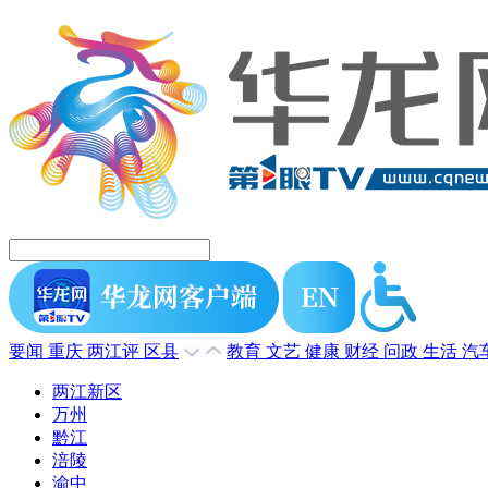
要闻
重庆
两江评
区县
教育
文艺
健康
财经
问政
生活
汽
两江新区
万州
黔江
涪陵
渝中