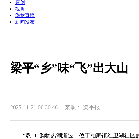
原创
视听
华龙直播
新闻发布
梁平“乡”味“飞”出大山
2025-11-21 06:30:46
来源：
梁平报
“双11”购物热潮渐退，位于柏家镇红卫湖社