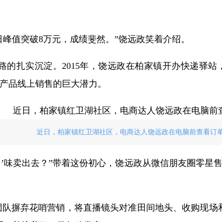
单日峰值突破8万元，成绩斐然。”饶远政笑着介绍。
路的扎实沉淀。2015年，饶远政在柏家镇开办快递驿
产品线上销售的巨大潜力。
近日，柏家镇红卫湖社区，电商达人饶远政在电脑前查看订
’味卖出去？”带着这份初心，饶远政从微信朋友圈零星售
团队摒弃花哨营销，将直播镜头对准田间地头、收购现场