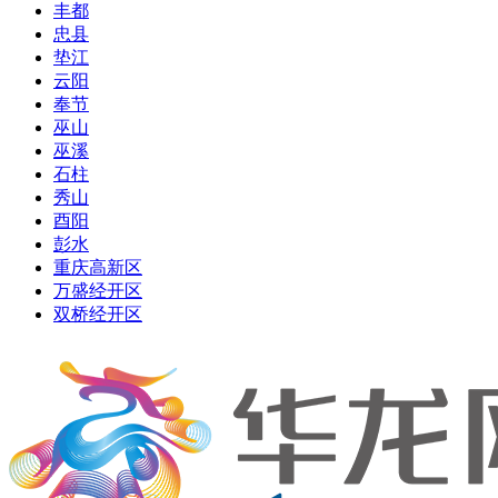
丰都
忠县
垫江
云阳
奉节
巫山
巫溪
石柱
秀山
酉阳
彭水
重庆高新区
万盛经开区
双桥经开区