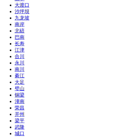
大渡口
沙坪坝
九龙坡
南岸
北碚
巴南
长寿
江津
合川
永川
南川
綦江
大足
璧山
铜梁
潼南
荣昌
开州
梁平
武隆
城口