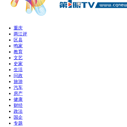
重庆
两江评
区县
鸣家
教育
文艺
史家
生活
问政
旅游
汽车
房产
健康
财经
政法
国企
专题