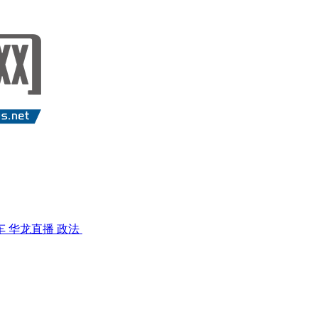
车
华龙直播
政法