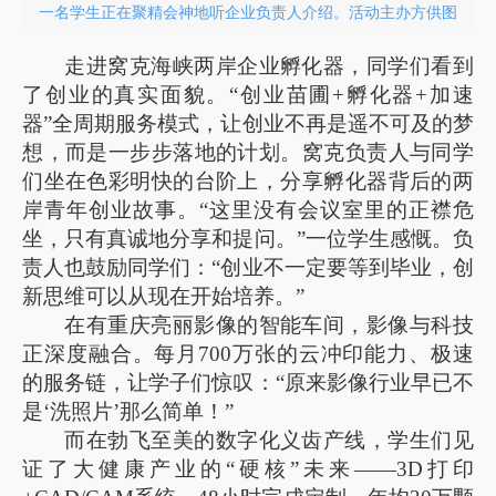
一名学生正在聚精会神地听企业负责人介绍。活动主办方供图
走进窝克海峡两岸企业孵化器，同学们看到
了创业的真实面貌。“创业苗圃+孵化器+加速
器”全周期服务模式，让创业不再是遥不可及的梦
想，而是一步步落地的计划。窝克负责人与同学
们坐在色彩明快的台阶上，分享孵化器背后的两
岸青年创业故事。“这里没有会议室里的正襟危
坐，只有真诚地分享和提问。”一位学生感慨。负
责人也鼓励同学们：“创业不一定要等到毕业，创
新思维可以从现在开始培养。”
在有重庆亮丽影像的智能车间，影像与科技
正深度融合。每月700万张的云冲印能力、极速
的服务链，让学子们惊叹：“原来影像行业早已不
是‘洗照片’那么简单！”
而在勃飞至美的数字化义齿产线，学生们见
证了大健康产业的“硬核”未来——3D打印