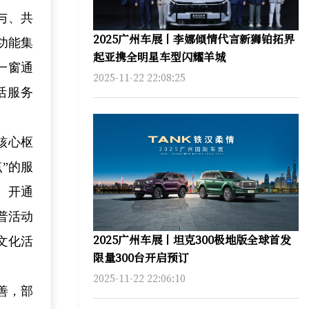
与、共
2025广州车展丨李娜倾情代言新狮铂拓界
功能集
起亚携全明星车型闪耀羊城
一窗通
2025-11-22 22:08:25
活服务
核心枢
”的服
、开通
普活动
2025广州车展丨坦克300极地版全球首发
文化活
限量300台开启预订
2025-11-22 22:06:10
善，部