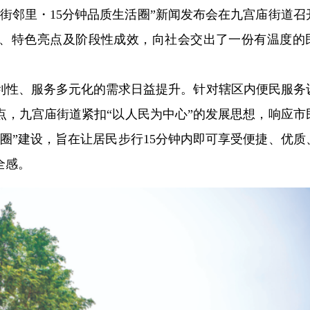
街邻里・15分钟品质生活圈”新闻发布会在九宫庙街道召
、特色亮点及阶段性成效，向社会交出了一份有温度的
利性、服务多元化的需求日益提升。针对辖区内便民服务
点，九宫庙街道紧扣“以人民为中心”的发展思想，响应市
活圈”建设，旨在让居民步行15分钟内即可享受便捷、优质
全感。