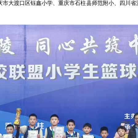
庆市大渡口区钰鑫小学、重庆市石柱县师范附小、四川省