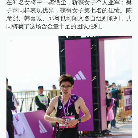
在81名女将中一骑绝尘，斩获女子个人亚军；樊
子萍同样表现优异，获得女子第七名的佳绩。陈
彦熙、韩嘉诚、邱粤也均闯入各自组别前列，共
同铸就了这场含金量十足的团队胜利。