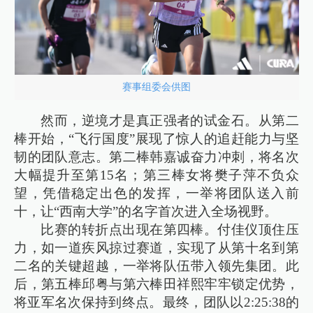
赛事组委会供图
然而，逆境才是真正强者的试金石。从第二
棒开始，“飞行国度”展现了惊人的追赶能力与坚
韧的团队意志。第二棒韩嘉诚奋力冲刺，将名次
大幅提升至第15名；第三棒女将樊子萍不负众
望，凭借稳定出色的发挥，一举将团队送入前
十，让“西南大学”的名字首次进入全场视野。
比赛的转折点出现在第四棒。付佳仪顶住压
力，如一道疾风掠过赛道，实现了从第十名到第
二名的关键超越，一举将队伍带入领先集团。此
后，第五棒邱粤与第六棒田祥熙牢牢锁定优势，
将亚军名次保持到终点。最终，团队以2:25:38的