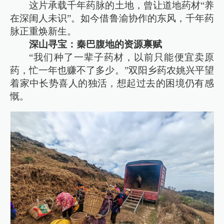
这片承载千年药脉的土地，曾让道地药材“养
在深闺人未识”。如今借鲁渝协作的东风，千年药
脉正重焕新生。
深山寻宝：秦巴腹地的资源禀赋
“我们种了一辈子药材，以前只能便宜卖原
药，忙一年也赚不了多少。”双阳乡药农姚兴平望
着家中长势喜人的独活，想起过去的困境仍有感
慨。