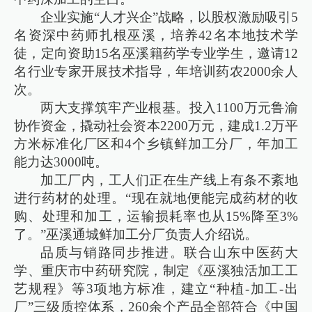
企业实施“人才兴企”战略，以股权激励吸引5
名资深中药师扎根巫溪，培养42名本地技术学
徒，定向资助15名巫溪籍药学专业学生，邀请12
名行业专家开展技术指导，年培训药农2000余人
次。
两大支撑筑牢产业根基。投入1100万元鲁渝
协作资金，撬动社会资本2200万元，建成1.2万平
方米标准化厂区和4个乡镇鲜加工分厂，年加工
能力达3000吨。
加工厂内，工人们正在生产线上有条不紊地
进行药材的处理。“现在就地便能完成药材的收
购、处理和加工，运输损耗率也从15%降至3%
了。”巫溪通城鲜加工分厂负责人介绍说。
品质与销路同步推进。联合山东中医药大
学、重庆市中药研究院，制定《巫溪独活加工工
艺规程》等3项地方标准，建立“种植-加工-出
厂”三级质控体系，260余个产品全部符合《中国