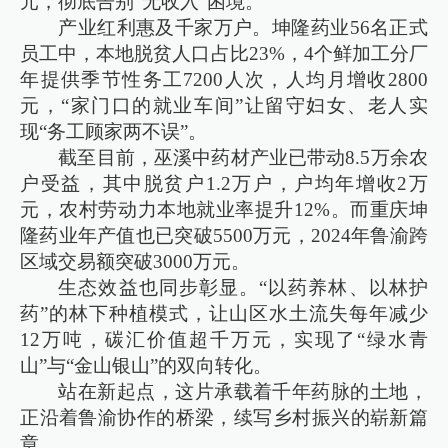
元，彻底告别“无收入”困境。
产业红利惠及千家万户。坤隆药业56名正式
员工中，本地脱贫人口占比23%，4个鲜加工分厂
年提供季节性务工7200人次，人均月增收2800
元，“家门口的就业车间”让留守妇女、老人实
现“务工顾家两不误”。
截至目前，巫溪中药材产业已带动8.5万余农
户受益，其中脱贫户1.2万户，户均年增收2万
元，农村劳动力本地就业率提升12%。而重庆坤
隆药业年产值也已突破5500万元，2024年鲁渝跨
区域交易额突破3000万元。
生态效益也同步彰显。“以药养林、以林护
药”的林下种植模式，让山区水土流失每年减少
12万吨，碳汇价值超千万元，实现了“绿水青
山”与“金山银山”的双向转化。
站在新起点，这片承载着千年药脉的土地，
正沿着鲁渝协作的桥梁，续写乡村振兴的崭新篇
章。