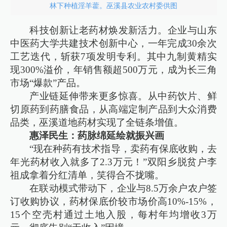
林下种植淫羊藿。巫溪县农业农村委供图
科技创新让老药材焕发新活力。企业与山东
中医药大学共建技术创新中心，一年完成30余次
工艺迭代，斩获7项发明专利。其中九制黄精实
现300%溢价，年销售额超500万元，成为长三角
市场“爆款”产品。
产业链延伸带来更多惊喜。从中药饮片、鲜
切原药到药膳食品，从高端定制产品到大众消费
品类，巫溪道地药材实现了全链条增值。
惠泽民生：药脉绵延绘就振兴画
“现在种药有技术指导，卖药有保底收购，去
年光药材收入就多了2.3万元！”双阳乡脱贫户李
祖成拿着分红清单，笑得合不拢嘴。
在联动模式带动下，企业与8.5万余户农户签
订收购协议，药材保底价较市场价高10%-15%，
15个空壳村通过土地入股，每村年均增收3万