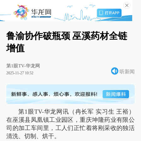
鲁渝协作破瓶颈 巫溪药材全链
增值
第1眼TV-华龙网
听新闻
2025-11-27 10:52
第1眼TV-华龙网讯（冉长军 实习生 王裕）
在巫溪县凤凰镇工业园区，重庆坤隆药业有限公
司的加工车间里，工人们正忙着将刚采收的独活
清洗、切制、烘干。