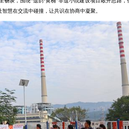
坐畅谈，围绕“遗韵·黄桷”非遗小院建设项目敞开思路，
让智慧在交流中碰撞，让共识在协商中凝聚。