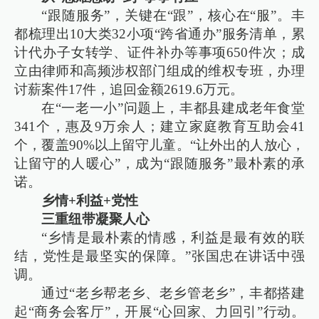
“跟随服务”，关键在“跟”，核心在“服”。丰
都梳理出10大类32小项“跨省通办”服务清单，累
计代办子女转学、证件补办等事项650件次；成
立由律师和高频涉权部门组成的维权专班，办理
讨薪案件17件，追回金额2619.6万元。
在“一老一小”问题上，丰都县建成老年食堂
341个，惠及9万余人；建立家庭教育互助会41
个，覆盖90%以上留守儿童。“让外出的人放心，
让留守的人暖心”，成为“跟随服务”最朴素的承
诺。
乡情+利益+党性
三重纽带凝聚人心
“乡情是最朴素的情感，利益是最有效的联
结，党性是最坚实的保障。”张国忠在讲话中强
调。
通过“老乡帮老乡、老乡管老乡”，丰都搭建
起“商务会客厅”，开展“心回家、力回引”行动。