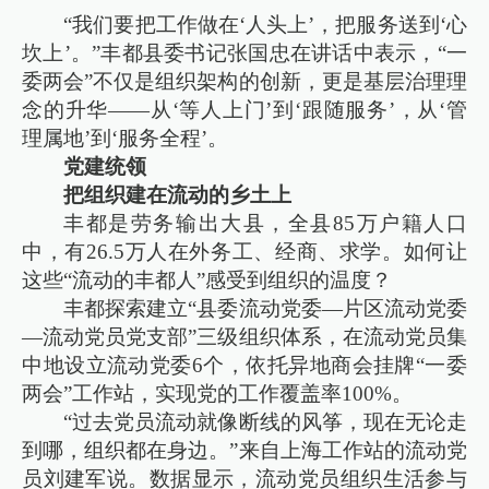
“我们要把工作做在‘人头上’，把服务送到‘心
坎上’。”丰都县委书记张国忠在讲话中表示，“一
委两会”不仅是组织架构的创新，更是基层治理理
念的升华——从‘等人上门’到‘跟随服务’，从‘管
理属地’到‘服务全程’。
党建统领
把组织建在流动的乡土上
丰都是劳务输出大县，全县85万户籍人口
中，有26.5万人在外务工、经商、求学。如何让
这些“流动的丰都人”感受到组织的温度？
丰都探索建立“县委流动党委—片区流动党委
—流动党员党支部”三级组织体系，在流动党员集
中地设立流动党委6个，依托异地商会挂牌“一委
两会”工作站，实现党的工作覆盖率100%。
“过去党员流动就像断线的风筝，现在无论走
到哪，组织都在身边。”来自上海工作站的流动党
员刘建军说。数据显示，流动党员组织生活参与