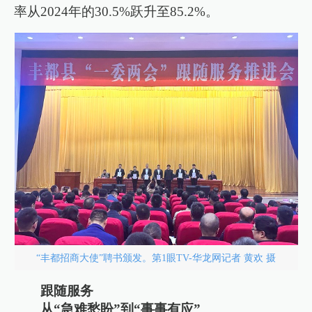
率从2024年的30.5%跃升至85.2%。
“丰都招商大使”聘书颁发。第1眼TV-华龙网记者 黄欢 摄
跟随服务
从“急难愁盼”到“事事有应”