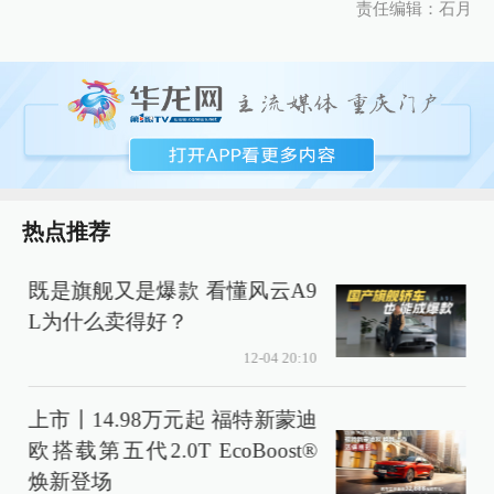
责任编辑：石月
热点推荐
既是旗舰又是爆款 看懂风云A9
L为什么卖得好？
12-04 20:10
上市丨14.98万元起 福特新蒙迪
欧搭载第五代2.0T EcoBoost®
焕新登场