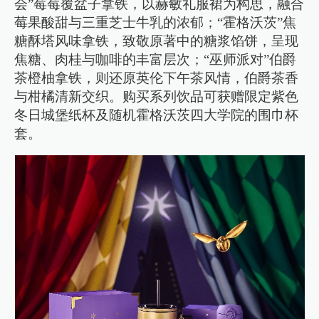
会”莓莓覆盆子拿铁，以赫敏礼服裙为构思，融合
莓果酸甜与三重芝士牛乳的浓郁；“霍格沃茨”焦
糖酥塔风味拿铁，致敬原著中的糖浆馅饼，呈现
焦糖、肉桂与咖啡的丰富层次；“巫师派对”伯爵
茶橙柚拿铁，则还原英伦下午茶风情，伯爵茶香
与柑橘清新交织。购买系列饮品可获赠限定紫色
冬日城堡纸杯及随机霍格沃茨四大学院的围巾杯
套。