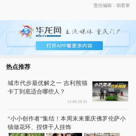
责任编辑：胡君寒
热点推荐
城市代步最优解之一 吉利熊猫
风
卡丁到底适合哪些人？
12-08 20:01
“小小创作者”集结！本周末来重庆佛罗伦萨小
镇做花环、捏饼干人挂饰