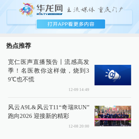
热点推荐
宽仁医声直播预告丨流感高发
季！名医教你这样做，烧到3
9℃也不慌
12-09 14:49
小
风云A9L&风云T11“奇瑞RUN”
跑向2026 迎接新的精彩
12-08 20:00