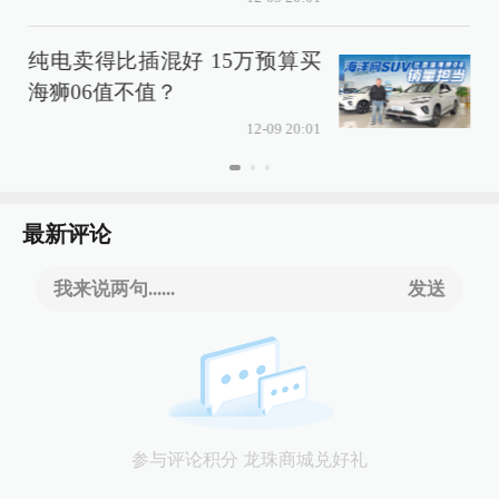
阿维塔11月销量
插混好 15万预算买
历史新高
不值？
12-09 20:01
最新评论
我来说两句......
发送
参与评论积分 龙珠商城兑好礼