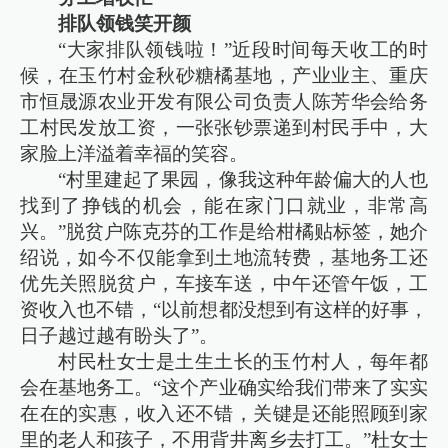
排队领钱笑开颜
“大家排队领钱啦！”近段时间每天收工的时
候，在玉竹村金秋砂糖橘基地，产业业主、重庆
市恒晟源农业开发有限公司负责人陈芳华会给务
工村民发放工资，一张张钞票递到村民手中，大
家脸上洋溢着幸福的笑容。
“村里建起了果园，像我这种年龄偏大的人也
找到了挣钱的机会，能在家门口就业，非常高
兴。”脱贫户陈克芬的工作是给柑橘贴标签，她介
绍说，如今不仅能拿到土地流转费，基地务工还
优先关照脱贫户，车接车送，中午还管午饭，工
资收入也不错，“以前想都没想到有这样的好事，
日子越过越有盼头了”。
村民杜女士是土生土长的玉竹村人，每年都
会在基地务工。“这个产业确实给我们带来了实实
在在的实惠，收入还不错，关键是还能照顾到家
里的老人和孩子，不用背井离乡去打工。”杜女士