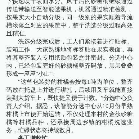
下快速吹干表面水分。风干后的砂糖橘继续通过
传送带输送至智能选果机，机器通过精准检测，
按果实大小自动分级，同一级别的果实顺着导流
槽滚落至对应的果筐中，整个洗选分级过程高效
且精准。
洗选分级完成后，工人们紧接着进行贴标、
装箱工作。大家熟练地将标签贴在果实表面，再
将其整齐装入专用纸质包装盒并密封。分选中心
内，已经包装完好的砂糖橘整齐码放，层层叠叠
形成一座座“小山”。
“这些包装好的柑橘会按每1吨为单位，整齐
码放在托盘上并进行绑扎，后续用叉车就能直接
装到大货车上，既快捷又便于计数。”分选中心负
责人介绍。据悉，该智能分选中心从10月份早熟
柑橘上市便开始运转，不仅处理本村的金秋砂糖
橘等柑橘品种，还承接周边乡镇的柑橘洗选业
务，忙碌状态将持续数月。
务工增收忙