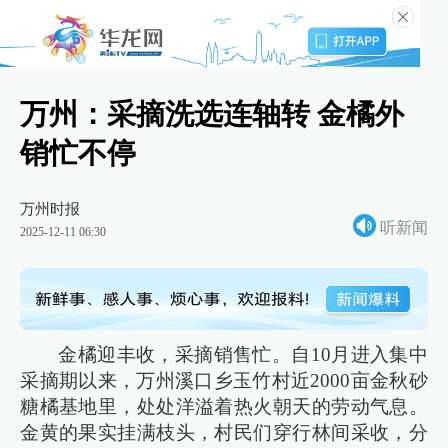
万州：采摘洗选连轴转 金橘外
销忙不停
万州时报
听新闻
2025-12-11 06:30
金橘迎丰收，采摘销售忙。自10月进入集中
采摘期以来，万州溪口乡玉竹村近2000亩金秋砂
糖橘基地里，处处洋溢着热火朝天的劳动气息。
金黄的果实挂满枝头，村民们穿行林间采收，分