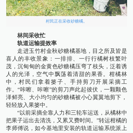
村民正在采收砂糖橘。
林间采收忙
轨道运输提效率
走进玉竹村金秋砂糖橘基地，目之所及皆是
喜人的丰收景象：一排排、一行行橘树枝繁叶
茂，沉甸甸的金黄色砂糖橘压弯了枝头，泛着诱
人的光泽，空气中飘荡着清甜的果香。柑橘林
中，村民们拿着篓子、手持剪刀开展采摘工
作。“咔嚓、咔嚓”的剪刀声此起彼伏，一颗颗色
泽鲜亮、大小均匀的砂糖橘被小心翼翼地剪下，
轻轻放入果篓中。
“以前采摘全靠人力和三轮车运送，从橘林中
把果子运出去清洗，又累又费时间。”转运柑橘的
李师傅说，如今基地里安装的轨道运输系统派上