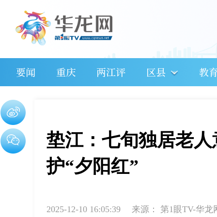
要闻
重庆
两江评
区县
教
垫江：七旬独居老人
护“夕阳红”
2025-12-10 16:05:39
来源：
第1眼TV-华龙