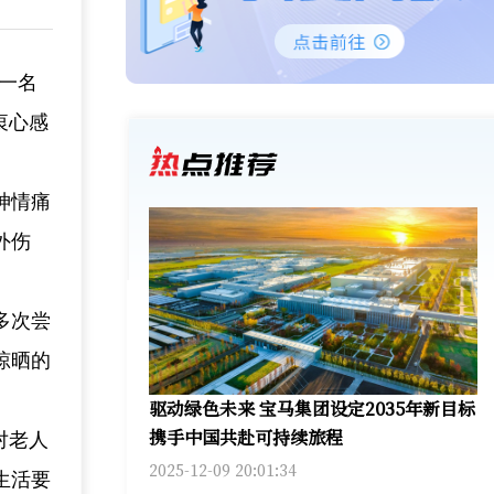
助一名
衷心感
神情痛
外伤
多次尝
晾晒的
驱动绿色未来 宝马集团设定2035年新目标
携手中国共赴可持续旅程
对老人
2025-12-09 20:01:34
生活要