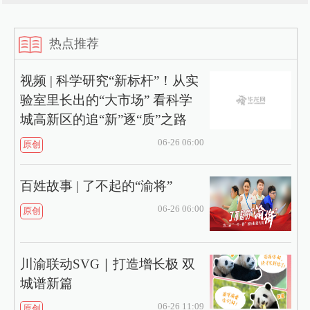
热点推荐
视频 | 科学研究“新标杆”！从实
验室里长出的“大市场” 看科学
城高新区的追“新”逐“质”之路
06-26 06:00
原创
百姓故事 | 了不起的“渝将”
06-26 06:00
原创
川渝联动SVG｜打造增长极 双
城谱新篇
06-26 11:09
原创