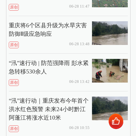
06-28 11:47
原创
重庆将6个区县升级为水旱灾害
防御Ⅱ级应急响应
06-28 13:48
原创
“汛”速行动 | 防范强降雨 彭水紧
急转移530余人
06-28 13:42
原创
“汛”速行动｜重庆发布今年首个
洪水红色预警 未来24小时黔江
阿蓬江将涨水近10米
06-28 10:55
原创