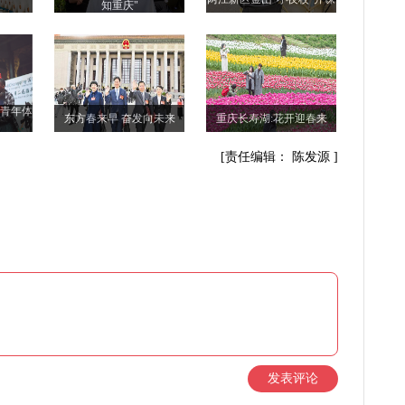
知重庆"
际青年体
东方春来早 奋发向未来
重庆长寿湖:花开迎春来
[责任编辑： 陈发源 ]
发表评论