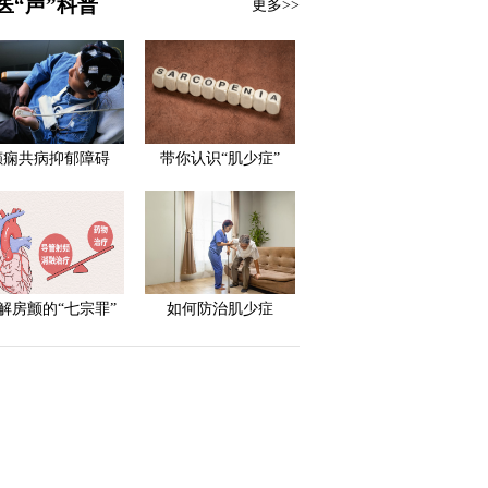
医“声”科普
更多>>
癫痫共病抑郁障碍
带你认识“肌少症”
解房颤的“七宗罪”
如何防治肌少症