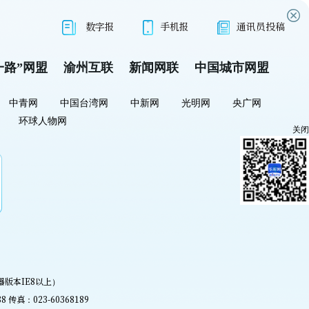
数字报
手机报
通讯员投稿
一路”网盟
渝州互联
新闻网联
中国城市网盟
中青网
中国台湾网
中新网
光明网
央广网
环球人物网
关闭
器版本IE8以上）
真：023-60368189