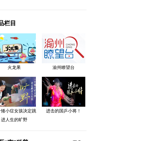
品栏目
火龙果
渝州瞭望台
个矮小症女孩决定跳
进击的国乒小将！
进人生的旷野