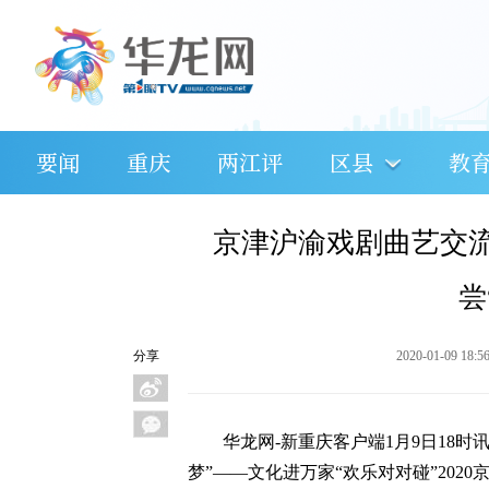
要闻
重庆
两江评
区县
教
京津沪渝戏剧曲艺交流
尝
分享
2020-01-09 18:5
华龙网-新重庆客户端1月9日18时
梦”——文化进万家“欢乐对对碰”202