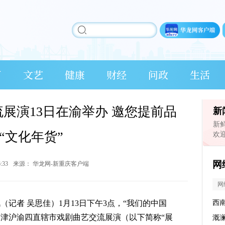
育
文艺
健康
财经
问政
生活
展演13日在渝举办 邀您提前品
新
新
“文化年货”
欢
网
6:33
来源：
华龙网-新重庆客户端
网
讯（记者 吴思佳）1月13日下午3点，“我们的中国
西
0京津沪渝四直辖市戏剧曲艺交流展演（以下简称“展
溉