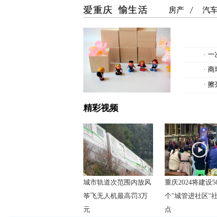
房产
汽
·
一
·
商
·
擦
精彩视频
城市轨道次范围内放风
重庆2024将建设5
筝飞无人机最高罚3万
个"城管进社区"
元
点