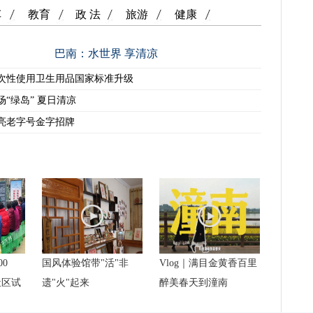
车
教育
政 法
旅游
健康
巴南：水世界 享清凉
次性使用卫生用品国家标准升级
场“绿岛” 夏日清凉
亮老字号金字招牌
00
国风体验馆带"活"非
Vlog｜满目金黄香百里
社区试
遗"火"起来
醉美春天到潼南