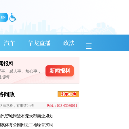
汽车
华龙直播
政法
闻报料
新闻报料
鲜事、感人事、烦心事，
迎报料!
络问政
络民意桥，有事请吐槽
热线：023-63080011
南汽贸城附近有无大型商业规划
澜溪体育公园附近工地噪音扰民