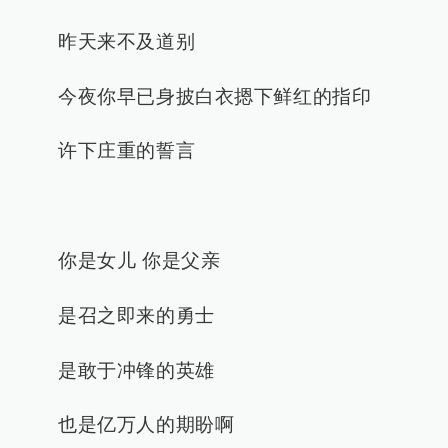
昨天来不及道别
今夜你早已身披白衣摁下鲜红的指印
许下庄重的誓言
你是女儿 你是父亲
是召之即来的勇士
是敢于冲锋的英雄
也是亿万人的期盼啊