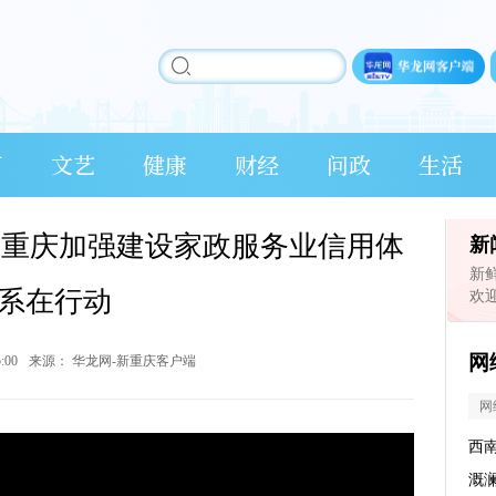
育
文艺
健康
财经
问政
生活
 重庆加强建设家政服务业信用体
新
新
系在行动
欢
网
5:00
来源：
华龙网-新重庆客户端
网
西
溉