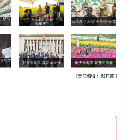
力 赋能
Amazing!在花田火锅中"感
两江新区金山"小夜校"开课
知重庆"
际青年体
东方春来早 奋发向未来
重庆长寿湖:花开迎春来
[责任编辑： 戴莉芸 ]