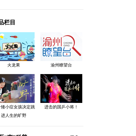
品栏目
火龙果
渝州瞭望台
个矮小症女孩决定跳
进击的国乒小将！
进人生的旷野