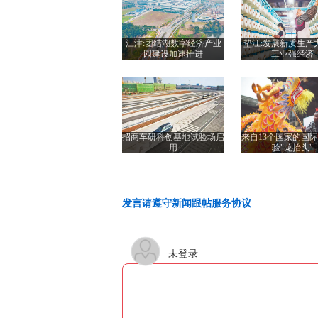
江津:团结湖数字经济产业
垫江:发展新质生产
园建设加速推进
工业强经济
招商车研科创基地试验场启
来自13个国家的国
用
验"龙抬头"
发言请遵守新闻跟帖服务协议
未登录