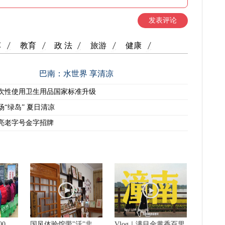
发表评论
车
教育
政 法
旅游
健康
巴南：水世界 享清凉
次性使用卫生用品国家标准升级
场“绿岛” 夏日清凉
亮老字号金字招牌
00
国风体验馆带"活"非
Vlog｜满目金黄香百里