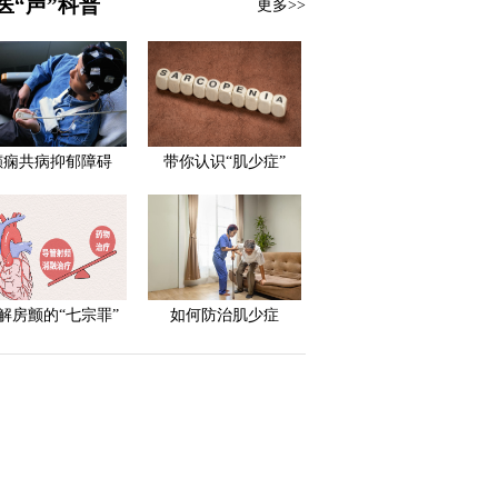
医“声”科普
更多>>
癫痫共病抑郁障碍
带你认识“肌少症”
解房颤的“七宗罪”
如何防治肌少症