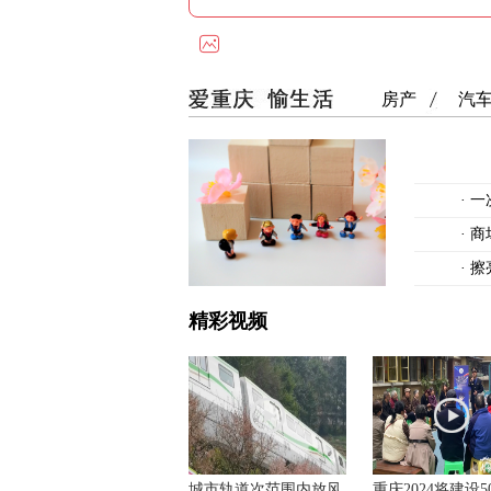
房产
汽
·
一
·
商
·
擦
精彩视频
城市轨道次范围内放风
重庆2024将建设5