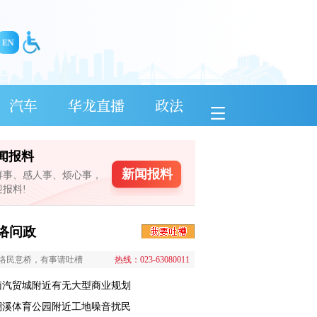
汽车
华龙直播
政法
闻报料
新闻报料
鲜事、感人事、烦心事，
迎报料!
络问政
络民意桥，有事请吐槽
热线：023-63080011
南汽贸城附近有无大型商业规划
澜溪体育公园附近工地噪音扰民