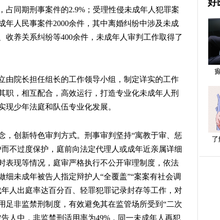
好
7人，占同期刑事案件的2.9%；受理性侵未成年人犯罪案
涉未成年人民事案件2000余件，其中离婚纠纷中涉及未成
纷、收养关系纠纷等400余件，未成年人审判工作取得了
立由院长担任组长的工作领导小组，制定详实的工作
其职，相互配合，高效运行，打造专业化未成年人刑
实现少年法庭和队伍专业化发展。
念，创新特色审判方式。刑事审判坚持“寓教于审、惩
了
护而不过度保护，庭前向法定代理人或成年近亲属详细
时表现等情况，庭审严格执行不公开审理制度，依法
做细未成年被告人指定辩护人“全覆盖”“案案有社会调
成年人出庭率达百分百、轻罪犯罪记录封存等工作，对
用足非监禁刑制度，有效避免其在监管场所受到“二次
年被告人中，非监禁刑适用率为49%，同一未成年人再犯