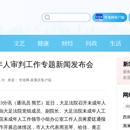
育
文艺
健康
财经
问政
生活
年人审判工作专题新闻发布会
新
新
欢
4:39
来源：
华龙网-新重庆客户端
网
时03分讯（通讯员 熊艺）近日，大足法院召开未成年人
网
由大足法院党组成员、副院长、大足法院未成年人工
西
院未成年人工作领导小组办公室工作人员蒋爱廷通报
溉
工作开展总体情况，市人大代表周克琴、哈佳、黄正