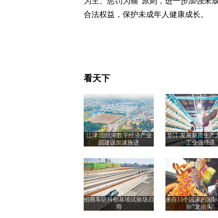
为主、惩罚为辅”原则，进一步加强未
合法权益，保护未成年人健康成长。
看天下
江津:团结湖数字经济产业
垫江:发展新质生产
园建设加速推进
工业强经济
招商车研科创基地试验场启
来自13个国家的国
用
验"龙抬头"