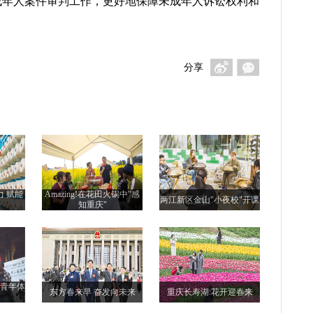
成年人案件审判工作，更好地保障未成年人诉讼权利和
分享
力 赋能
Amazing!在花田火锅中"感
两江新区金山"小夜校"开课
知重庆"
际青年体
东方春来早 奋发向未来
重庆长寿湖:花开迎春来