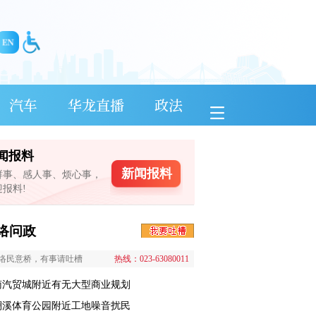
汽车
华龙直播
政法
闻报料
新闻报料
鲜事、感人事、烦心事，
迎报料!
络问政
络民意桥，有事请吐槽
热线：023-63080011
南汽贸城附近有无大型商业规划
澜溪体育公园附近工地噪音扰民