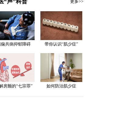
医“声”科普
更多>>
癫痫共病抑郁障碍
带你认识“肌少症”
解房颤的“七宗罪”
如何防治肌少症