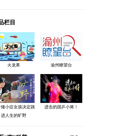
品栏目
火龙果
渝州瞭望台
个矮小症女孩决定跳
进击的国乒小将！
进人生的旷野