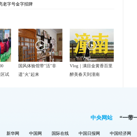
亮老字号金字招牌
00
国风体验馆带"活"非
Vlog｜满目金黄香百里
社区试
遗"火"起来
醉美春天到潼南
中央网站
“一带
新华网
中国网
国际在线
中国日报网
中国经济网