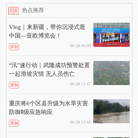
热点推荐
Vlog｜来新疆，带你沉浸式逛
中国—亚欧博览会！
06-28 06:00
原创
“汛”速行动｜武隆成功预警处置
一起滑坡灾情 无人员伤亡
06-28 11:47
原创
重庆将6个区县升级为水旱灾害
防御Ⅱ级应急响应
06-28 13:48
原创