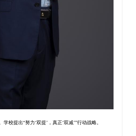
学校提出“努力‘双提’，真正‘双减’”行动战略。