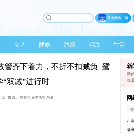
育
文艺
健康
财经
问政
生活
】数管齐下着力，不折不扣减负 鸳
新
新
学“双减”进行时
欢
网
6:15
来源：
华龙网-新重庆客户端
网
西
溉