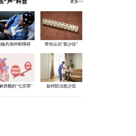
医“声”科普
更多>>
癫痫共病抑郁障碍
带你认识“肌少症”
解房颤的“七宗罪”
如何防治肌少症