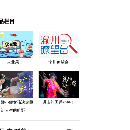
品栏目
火龙果
渝州瞭望台
个矮小症女孩决定跳
进击的国乒小将！
进人生的旷野