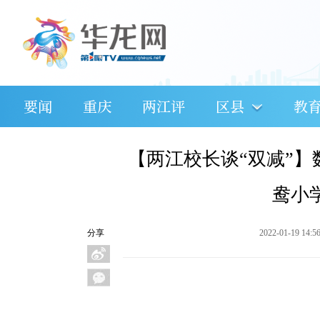
要闻
重庆
两江评
区县
教
【两江校长谈“双减”
鸯小
分享
2022-01-19 14:5