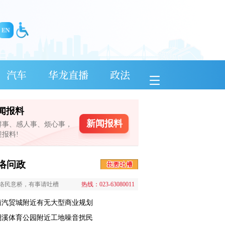
汽车
华龙直播
政法
闻报料
新闻报料
鲜事、感人事、烦心事，
迎报料!
络问政
络民意桥，有事请吐槽
热线：023-63080011
南汽贸城附近有无大型商业规划
澜溪体育公园附近工地噪音扰民