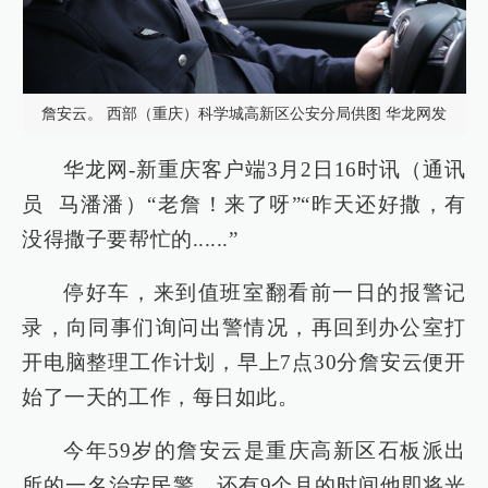
詹安云。 西部（重庆）科学城高新区公安分局供图 华龙网发
华龙网-新重庆客户端3月2日16时讯（通讯
员 马潘潘）“老詹！来了呀”“昨天还好撒，有
没得撒子要帮忙的......”
停好车，来到值班室翻看前一日的报警记
录，向同事们询问出警情况，再回到办公室打
开电脑整理工作计划，早上7点30分詹安云便开
始了一天的工作，每日如此。
今年59岁的詹安云是重庆高新区石板派出
所的一名治安民警，还有9个月的时间他即将光