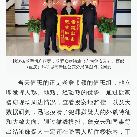
快速破获手机盗窃案，获群众赠锦旗（左为詹安云）。西部
（重庆）科学城高新区公安分局供图 华龙网发
当天值班的正是老詹带领的值班组，他立
即发挥人熟、地熟、经验熟的优势，通过勘察
盗窃现场周边情况，查看发案地监控，以及大
数据研判，迅速摸清了犯罪嫌疑人的外貌特征
和大致去向。通过循线摸排，詹安云和同事得
出结论嫌疑人一定还在受害人所住楼栋内，于