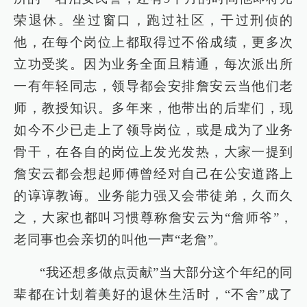
荣退休。坐过窗口，跑过社区，干过刑侦的
他，在每个岗位上都取得过不俗成绩，更多次
立功受奖。因为业务全面且精通，每次派出所
一有年轻同志，领导都会安排詹安云当他们老
师，教授知识。多年来，他带出的后辈们，现
如今不少已走上了领导岗位，或是成为了业务
骨干，在各自的岗位上发光发热，大家一提到
詹安云都会想起师傅曾经对自己在公安道路上
的谆谆教诲。业务能力强又会带徒弟，久而久
之，大家也都叫习惯尊称詹安云为“詹师爷”，
老同事也会亲切的叫他一声“老詹”。
“我还想多做点贡献”当大部分这个年纪的同
辈都在计划着美好的退休生活时，“不舍”成了