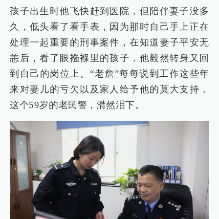
孩子出生时他飞快赶到医院，但陪伴妻子没多
久，低头看了看手表，因为那时自己手上正在
处理一起重要的刑事案件，在知道妻子平安无
恙后，看了眼襁褓里的孩子，他毅然转身又回
到自己的岗位上。“老詹”每每说到工作这些年
来对妻儿的亏欠以及家人给予他的莫大支持，
这个59岁的老民警，潸然泪下。