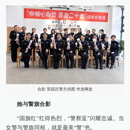
合影 荣昌区警方供图 华龙网发
她与警旗合影
“国旗红”红得热烈，“警察蓝”闪耀忠诚。当
女警与警旗同框，就是最美“警”色。