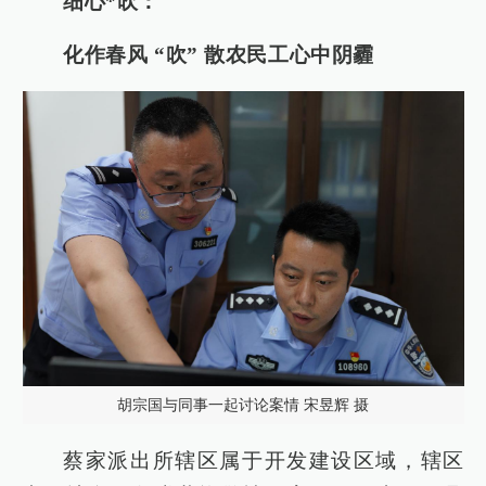
细心*吹：
化作春风 “吹” 散农民工心中阴霾
胡宗国与同事一起讨论案情 宋昱辉 摄
蔡家派出所辖区属于开发建设区域，辖区