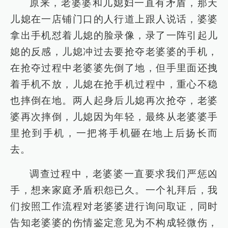
原来，老婆婆和儿媳妇一直有矛盾，那天
儿媳在一店铺门口的人行道上跟人说话，婆婆
拿出手机怼着儿媳的脸录像，录了一阵引起儿
媳的反感，儿媳冲过去要抢夺老婆婆的手机，
在抢夺过程中老婆婆先倒了地，但手里面还拽
着手机不放，儿媳在抢手机过程中，重心不稳
也摔倒在地。两人起身后儿媳再次抢夺，老婆
婆再次摔倒，儿媳因为年轻，最终从老婆婆手
里抢到手机，一把将手机砸在地上后扬长而
去。
调查过程中，老婆婆一直要求我们严惩凶
手，想来家庭矛盾积怨已久。一个礼拜后，我
们按照工作流程对老婆婆进行询问取证，同时
告知老婆婆的伤情鉴定意见为不构成轻微伤，