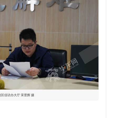
坡区信访办大厅 宋昱辉 摄