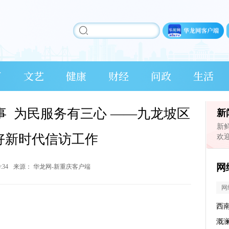
育
文艺
健康
财经
问政
生活
 为民服务有三心 ——九龙坡区
新
新
好新时代信访工作
欢
网
9:34
来源：
华龙网-新重庆客户端
网
西
溉