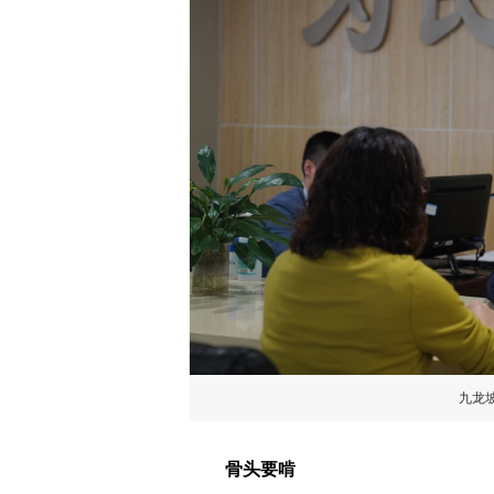
九龙
骨头要啃