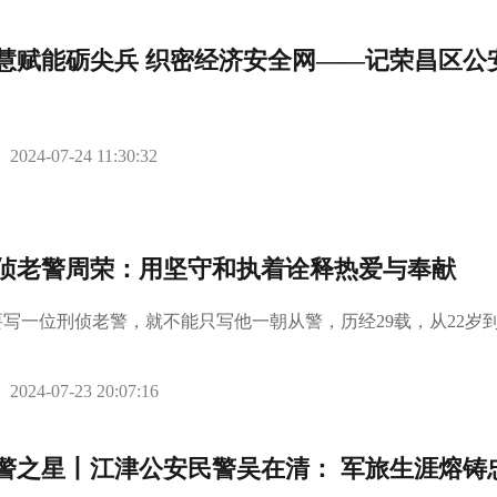
慧赋能砺尖兵 织密经济安全网——记荣昌区公
2024-07-24 11:30:32
侦老警周荣：用坚守和执着诠释热爱与奉献
要写一位刑侦老警，就不能只写他一朝从警，历经29载，从22岁到
2024-07-23 20:07:16
警之星丨江津公安民警吴在清： 军旅生涯熔铸