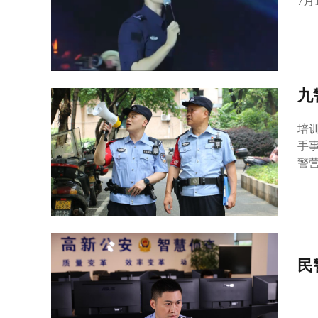
7
九
培
手
警
地
定
民