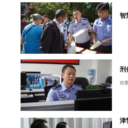
智
刑
你
津