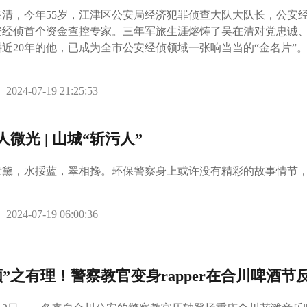
在清，今年55岁，江津区公安局经济犯罪侦查大队大队长，公安经
安经侦首个资金查控专家。三年军旅生涯熔铸了吴在清对党忠诚
耕近20年的他，已成为全市公安经侦领域一张响当当的“金名片”
2024-07-19 21:25:53
人微光 | 山城“斩污人”
泼黛，水挼蓝，翠相搀。环保警察身上或许没有精彩的故事情节
2024-07-19 06:00:36
颜”之有理！警察教官变身rapper在合川啤酒节