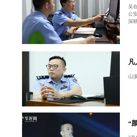
吴
公
深
凡
山
“