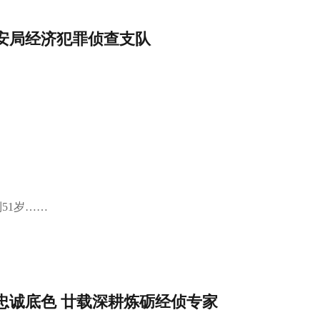
安局经济犯罪侦查支队
51岁……
忠诚底色 廿载深耕炼砺经侦专家