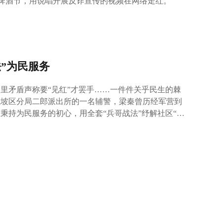
乐啤酒节，用说唱开展反诈宣传的视频在网络走红。
法”为民服务
里矛盾声称要“见红”才罢手……一件件关乎民生的棘
龙坡区分局二郎派出所的一名辅警，梁秦曾历经军营到
秉持为民服务的初心，用全套“兵哥战法”纾解社区“一
升级打怪”，默默守卫二郎一域乃至整个九龙坡的平安稳