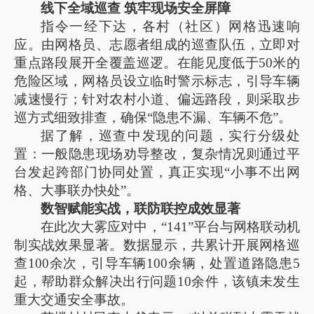
线下全域巡查 筑牢现场安全屏障
指令一经下达，各村（社区）网格迅速响
应。由网格员、志愿者组成的巡查队伍，立即对
重点路段展开全覆盖巡逻。在能见度低于50米的
危险区域，网格员设立临时警示标志，引导车辆
减速慢行；针对农村小道、偏远路段，则采取步
巡方式细致排查，确保“隐患不漏、车辆不危”。
据了解，巡查中发现的问题，实行分级处
置：一般隐患现场劝导整改，复杂情况则通过平
台发起跨部门协同处置，真正实现“小事不出网
格、大事联办快处”。
数智赋能实战，联防联控成效显著
在此次大雾应对中，“141”平台与网格联动机
制实战效果显著。数据显示，共累计开展网格巡
查100余次，引导车辆100余辆，处置道路隐患5
起，帮助群众解决出行问题10余件，该镇未发生
重大交通安全事故。