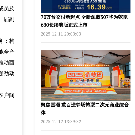
成员及
70万台交付新起点 全新深蓝S07华为乾崑
一届副
630长续航版正式上市
2025-12-11 20:03:03
务：构
能全产
推动酉
强劲动
农户间
聚焦国漫 重百造梦场转型二次元商业综合
体
2025-12-12 13:39:32