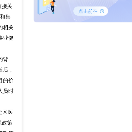
直接关
格和集
的相关
事业健
的背
随后，
目的价
人员时
全区医
保政策