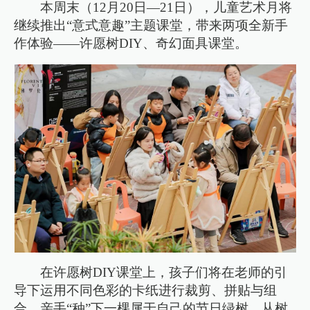
本周末（12月20日—21日），儿童艺术月将
继续推出“意式意趣”主题课堂，带来两项全新手
作体验——许愿树DIY、奇幻面具课堂。
在许愿树DIY课堂上，孩子们将在老师的引
导下运用不同色彩的卡纸进行裁剪、拼贴与组
合，亲手“种”下一棵属于自己的节日绿树。从树