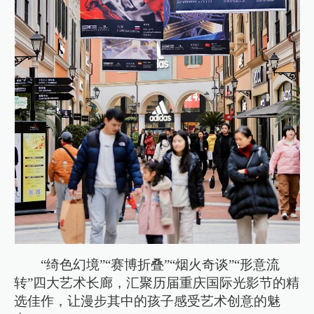
“绮色幻境”“赛博折叠”“烟火奇谈”“形意流
转”四大艺术长廊，汇聚历届重庆国际光影节的精
选佳作，让漫步其中的孩子感受艺术创意的魅